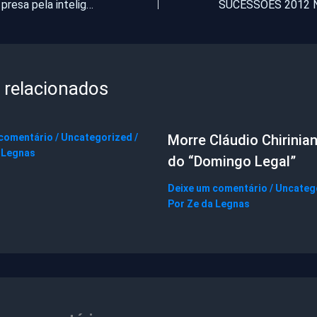
Outra quadrilha presa pela inteligência da PM
 relacionados
 comentário
/
Uncategorized
/
Morre Cláudio Chirinian
 Legnas
do “Domingo Legal”
Deixe um comentário
/
Uncateg
Por
Ze da Legnas