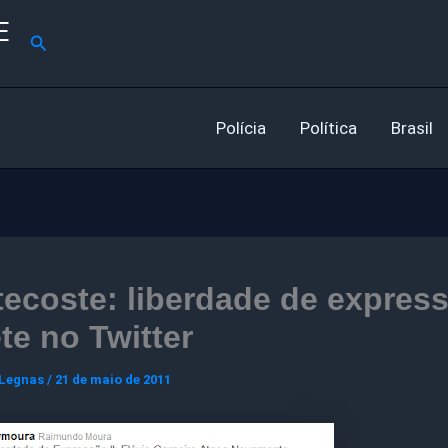
E
Pesquisar
Polícia
Política
Brasil
ecoste: liberdade de expres
ete no Twitter
 Legnas
/
21 de maio de 2011