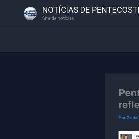
Ir
NOTÍCIAS DE PENTECOST
para
Site de notícias
o
conteúdo
Pent
refl
Por
Ze da