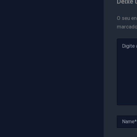
Deixe 
O seu en
marcad
Digite
aqui...
Name*