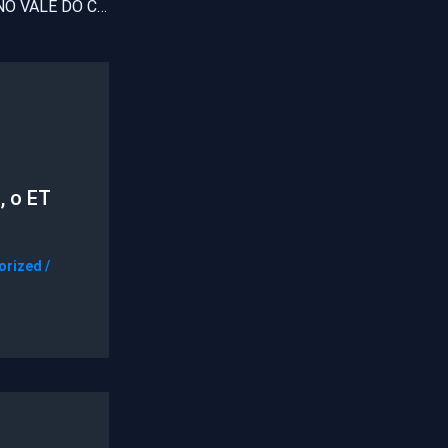
SUCESSÕES 2012 NO VALE DO CURU
, o ET
orized
/