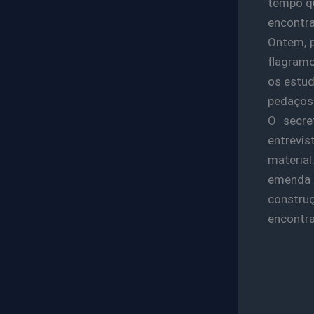
tempo qu
encontra
Ontem, p
flagramo
os estud
pedaços 
O secre
entrevi
materia
emenda n
constru
encontra