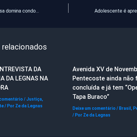
Facção criminosa domina condomínio popular e impõe regras do crime aos moradores
 relacionados
ENTREVISTA DA
Avenida XV de Novemb
IA DA LEGNAS NA
Pentecoste ainda não f
ORA
concluída e já tem “Op
Tapa Buraco”
 comentário
/
Justiça
,
te
/ Por
Ze da Legnas
Deixe um comentário
/
Brasil
,
P
/ Por
Ze da Legnas