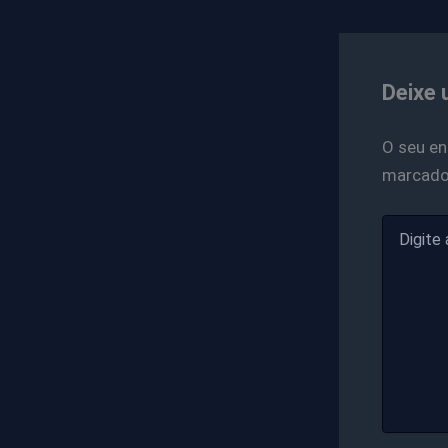
Deixe 
O seu en
marcad
Digite
aqui...