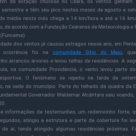
im da estação chuvosa no Ceará, os ventos ganham 
 semestre e têm seu pico nestes meses de agosto e set
ade média neste mês chega a 14 km/hora e até a 16 km
, de acordo com a Fundação Cearense de Meteorologia e
 (Funceme).
idade dos ventos já causou estragos nesse ano, em Pent
a ocorrência foi na
comunidade Sítio do Meio
, qu
ho arrancou árvores e levou telhas de residências. A se
ola, na comunidade Providência, o vento levou parte do
esportiva. O fenômeno se repetiu na tarde de onte
, na sede do município. Parte do telhado da quadra da 
undamental Governador Waldemar Alcântara saiu voando, 
00.
e informações de testemunhas, um redemoinho forte, q
egundos, atingiu a estrutura e parte da cobertura foi le
 de ar, tendo atingido algumas residências próximas. 