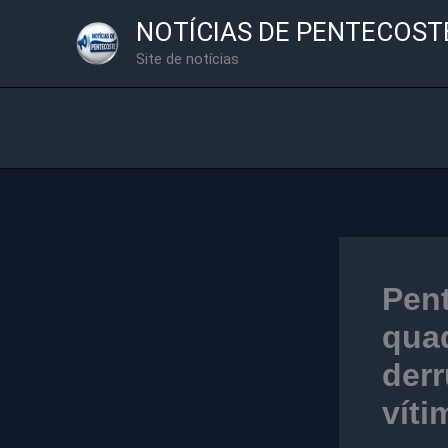
Ir
NOTÍCIAS DE PENTECOST
para
Site de notícias
o
conteúdo
Pent
qua
derr
víti