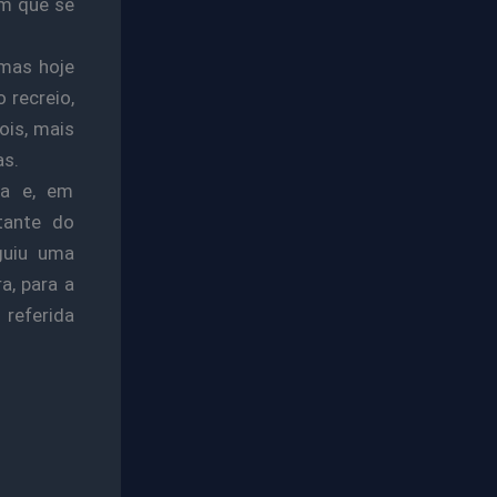
em que se
 mas hoje
 recreio,
ois, mais
as.
ma e, em
tante do
guiu uma
a, para a
referida