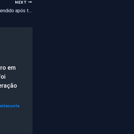
NEXT
Adolescente é apreendido após tentar fugir da Polícia na BR-020
ro em
oi
eração
entecoste