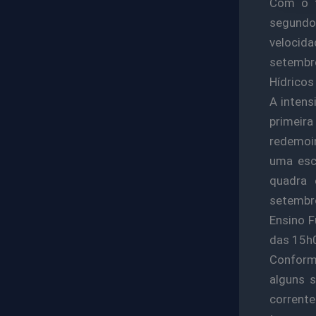
Com o f
segundo
velocid
setembro
Hídricos
A intens
primeir
redemoin
uma esc
quadra 
setembro
Ensino F
das 15h
Conform
alguns s
corrente