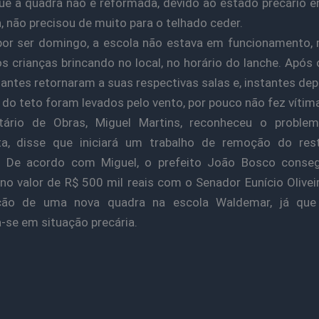
e a quadra não é reformada, devido ao estado precário 
, não precisou de muito para o telhado ceder.
or ser domingo, a escola não estava em funcionamento,
s crianças brincando no local, no horário do lanche. Após o
antes retornaram a suas respectivas salas e, instantes dep
do teto foram levados pelo vento, por pouco não fez vítim
tário de Obras, Miguel Martins, reconheceu o proble
sta, disse que iniciará um trabalho de remoção do res
l. De acordo com Miguel, o prefeito João Bosco conse
o valor de R$ 500 mil reais com o Senador Eunício Oliveir
ção de uma nova quadra na escola Waldemar, já que 
-se em situação precária
.