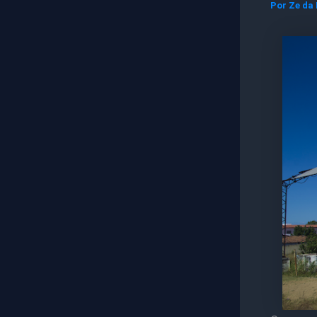
Por
Ze da