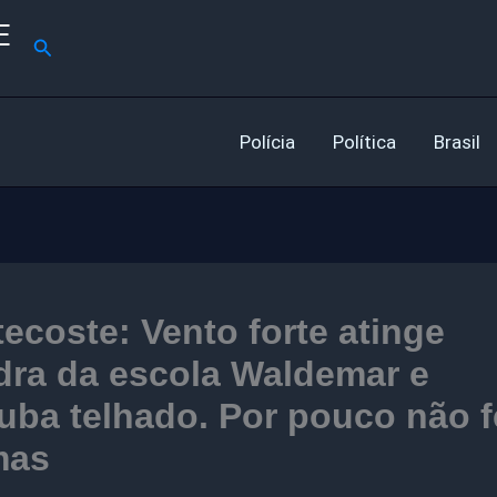
E
Pesquisar
Polícia
Política
Brasil
ecoste: Vento forte atinge
dra da escola Waldemar e
uba telhado. Por pouco não f
mas