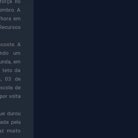
força no
embro. A
/hora em
 Recursos
ecoste. A
ando um
gunda, em
 teto da
m, 03 de
Escola de
por volta
ue durou
vada pela
Faz muito