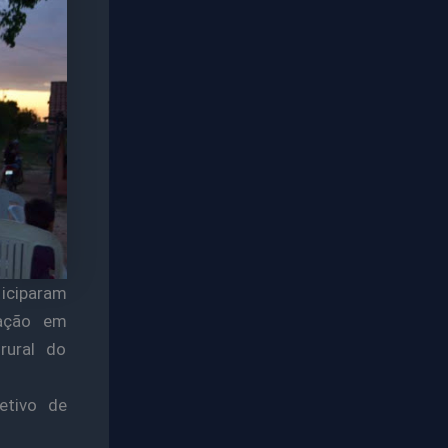
ticiparam
zação em
ural do
etivo de