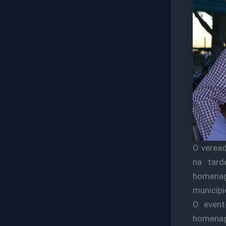
O veread
na tard
homena
municípi
O event
homenage