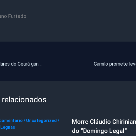
ano Furtado
Telefonia. Celulares do Ceará ganham hoje nono dígito
 relacionados
 comentário
/
Uncategorized
/
Morre Cláudio Chirinian
 Legnas
do “Domingo Legal”