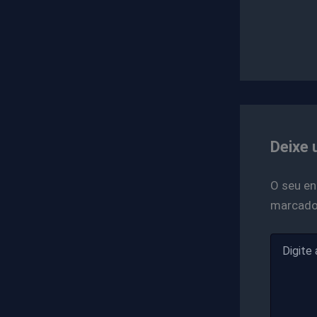
Deixe 
O seu en
marcad
Digite
aqui...