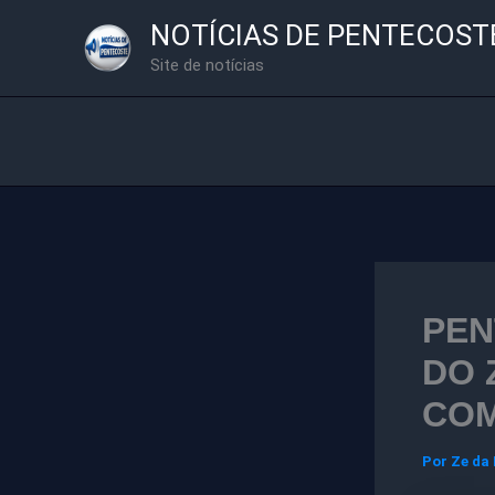
Ir
NOTÍCIAS DE PENTECOST
para
Site de notícias
o
conteúdo
PEN
DO 
COM
Por
Ze da