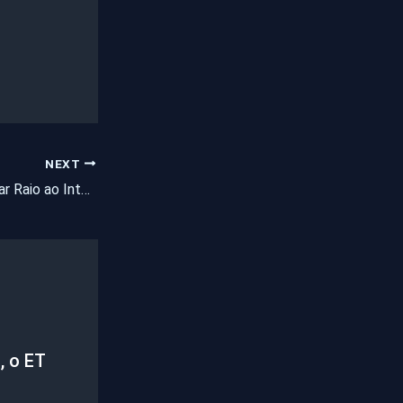
NEXT
Camilo promete levar Raio ao Interior
, o ET