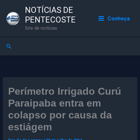
Ir
NOTÍCIAS DE
para
PENTECOSTE
Conheça
o
Site de notícias
conteúdo
Pesquisar
Perímetro Irrigado Curú
Paraipaba entra em
colapso por causa da
estiágem