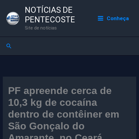
Ir
NOTÍCIAS DE
para
PENTECOSTE
Conheça
o
Site de notícias
conteúdo
Pesquisar
PF apreende cerca de
10,3 kg de cocaína
dentro de contêiner em
São Gonçalo do
Amarante, no Ceará