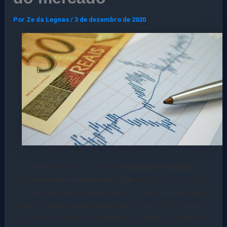
Por
Ze da Legnas
/
3 de dezembro de 2020
A economia brasileira registrou
crescimento recorde de
7,7% no terceiro trimestre de 2020
na comparação com os
três meses anteriores, segundo dados do PIB (Produto Interno
Bruto) divulgados nesta quinta-feira (3) pelo IBGE (Instituto
Brasileiro de Geografia e Estatística). O número veio abaixo