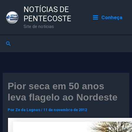
Ir
NOTÍCIAS DE
para
PENTECOSTE
Conheça
o
Site de notícias
conteúdo
Pesquisar
Pior seca em 50 anos
leva flagelo ao Nordeste
Por
Ze da Legnas
/
11 de novembro de 2012