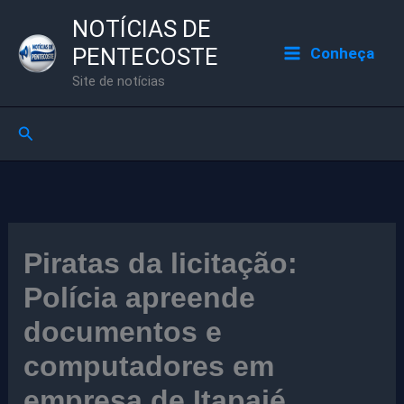
Ir
NOTÍCIAS DE
para
PENTECOSTE
Conheça
o
Site de notícias
conteúdo
Pesquisar
Piratas da licitação:
Polícia apreende
documentos e
computadores em
empresa de Itapajé