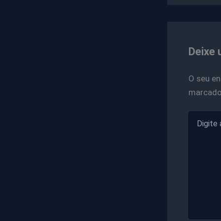
Deixe 
O seu en
marcad
Digite
aqui...