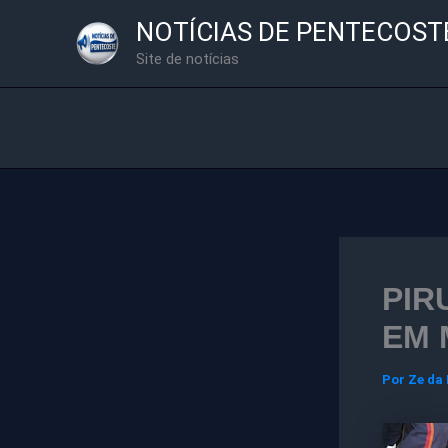
Ir
NOTÍCIAS DE PENTECOST
para
Site de notícias
o
conteúdo
PIR
EM 
Por
Ze da