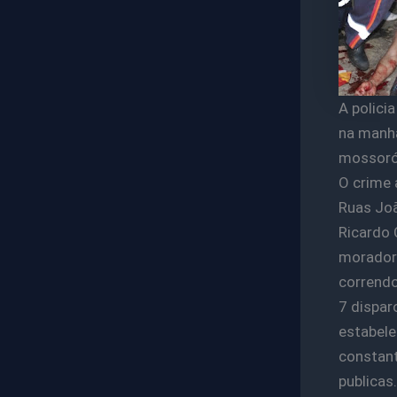
A policia
na manhã
mossoró,
O crime 
Ruas Joã
Ricardo C
morador 
correndo
7 dispar
estabele
constant
publicas.