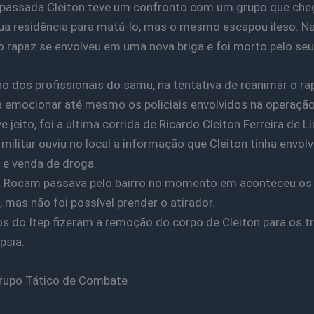
passada Cleiton teve um confronto com um grupo que che
sua residência para matá-lo, mas o mesmo escapou ileso. 
 o rapaz se envolveu em uma nova briga e foi morto pelo seu
ho dos profissionais do samu, na tentativa de reanimar o ra
 emocionar até mesmo os policiais envolvidos na operaçã
 jeito, foi a ultima corrida de Ricardo Cleiton Ferreira de L
a militar ouviu no local a informação que Cleiton tinha envo
e venda de droga.
a Rocam passava pelo bairro no momento em aconteceu os
, mas não foi possível prender o atirador.
os do Itep fizeram a remoção do corpo de Cleiton para os t
psia.
rupo Tático de Combate