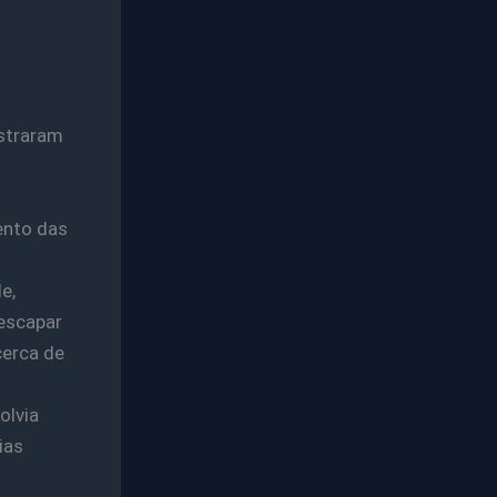
gistraram
ento das
e,
 escapar
cerca de
olvia
ias