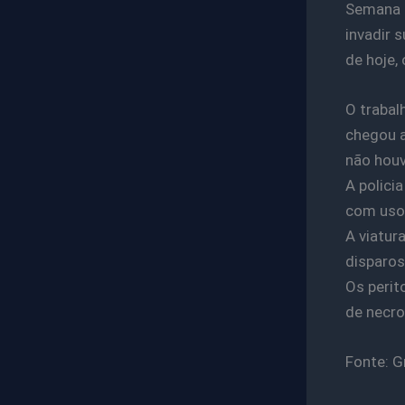
Semana 
invadir 
de hoje,
O trabal
chegou a
não houve
A polici
com uso 
A viatur
disparos
Os perit
de necro
Fonte: G