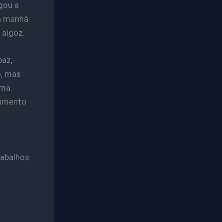
gou a
Na manhã
 algoz.
paz,
o, mas
ima.
lvimento
rabalhos