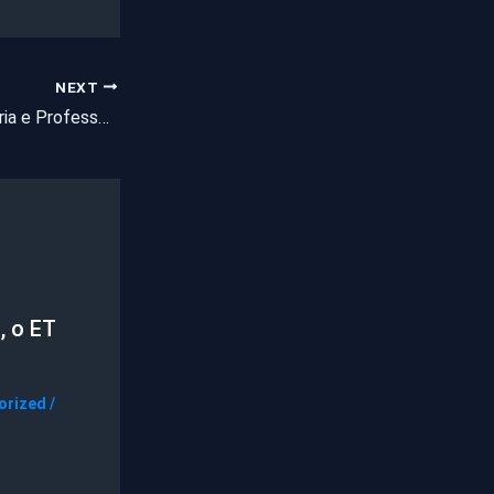
NEXT
Vereadora Dra. Valéria e Professor Martins secretário de Saúde de Pentecoste em amplo debate realizado na rádio 98,7 FM de Pentecoste
, o ET
orized
/