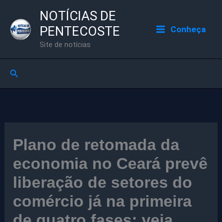
Ir
NOTÍCIAS DE
para
PENTECOSTE
Conheça
o
Site de notícias
conteúdo
Pesquisar
Plano de retomada da
economia no Ceará prevê
liberação de setores do
comércio já na primeira
de quatro fases; veja