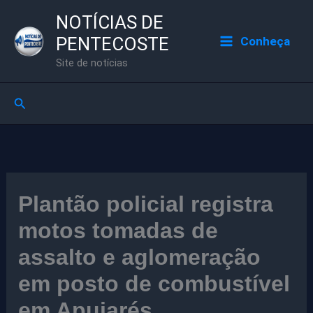
Ir
NOTÍCIAS DE
para
PENTECOSTE
Conheça
o
Site de notícias
conteúdo
Pesquisar
Plantão policial registra
motos tomadas de
assalto e aglomeração
em posto de combustível
em Apuiarés.