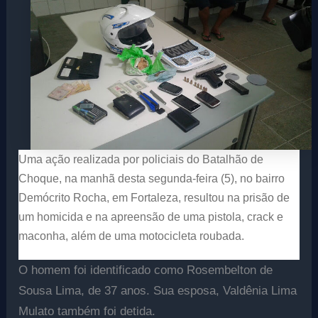
Uma ação realizada por policiais do Batalhão de
Choque, na manhã desta segunda-feira (5), no bairro
Demócrito Rocha, em Fortaleza, resultou na prisão de
um homicida e na apreensão de uma pistola, crack e
maconha, além de uma motocicleta roubada.
O homem foi identificado como Rosembelton de
Sousa Lima, de 37 anos. Sua esposa, Valdênia Lima
Mulato também foi detida.