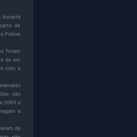
s durante
parte da
a Polícia
es foram
cia de um
ões com a
aramaldo
Eles são
de 2009 e
chegam a
riavam de
imas não