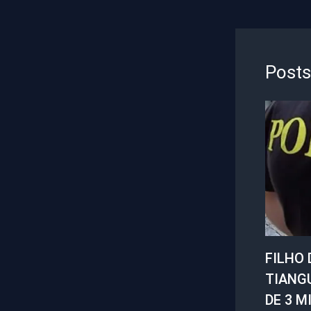
Posts
FILHO 
TIANG
DE 3 M