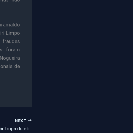
aramaldo
iri Limpo
 fraudes
as foram
Nogueira
ionais de
NEXT
1ª mulher a comandar tropa de elite venceu Bope ‘sem pedir para sair’