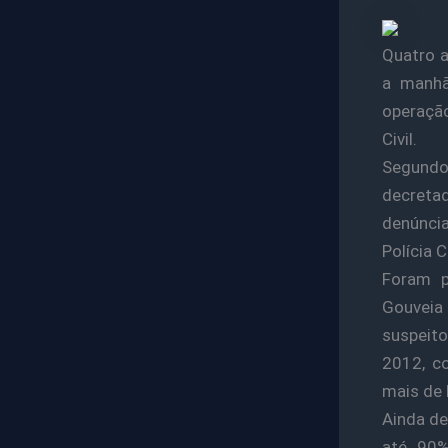
Quatro a
a manhã
operação
Civil.
Segundo
decretad
denúncia
Polícia Ci
Foram p
Gouveia
suspeito
2012, c
mais de 
Ainda de
até 90%