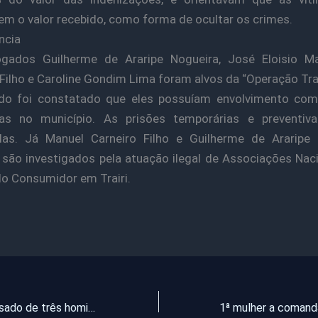
em o valor recebido, como forma de ocultar os crimes.
ncia
gados Guilherme de Araripe Nogueira, José Eloisio M
Filho e Caroline Gondim Lima foram alvos da “Operação Tra
ando foi constatado que eles possuíam envolvimento com
órias no município. As prisões temporárias e preventiv
das. Já Manuel Carneiro Filho e Guilherme de Araripe 
ão investigados pela atuação ilegal de Associações Nac
o Consumidor em Trairi.
Evangélico acusado de três homicídios é assassinado no Serviluz