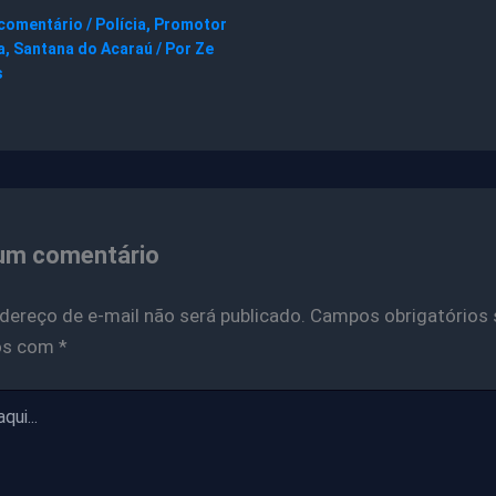
 comentário
/
Polícia
,
Promotor
a
,
Santana do Acaraú
/ Por
Ze
s
um comentário
dereço de e-mail não será publicado.
Campos obrigatórios 
os com
*