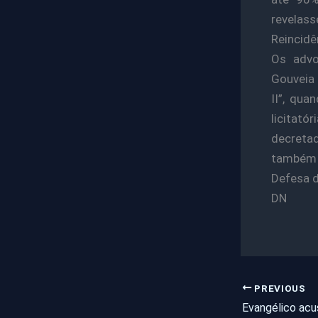
revelass
Reincidê
Os advo
Gouveia 
II”, qu
licitat
decreta
também s
Defesa d
DN
PREVIOUS