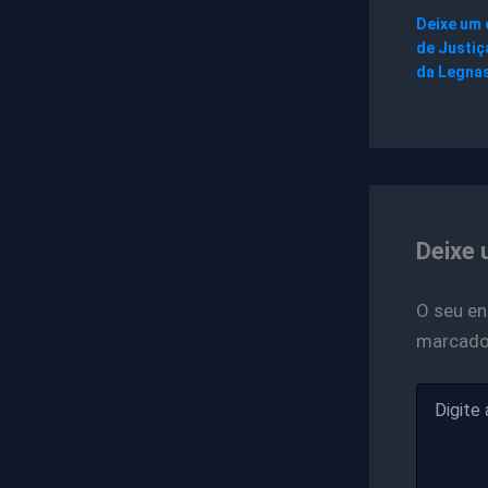
Deixe um
de Justiç
da Legna
Deixe 
O seu en
marcad
Digite
aqui...