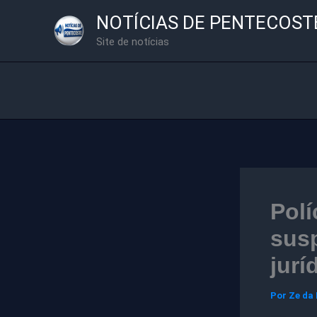
Ir
NOTÍCIAS DE PENTECOST
para
Site de notícias
o
conteúdo
Pol
susp
jurí
Por
Ze da