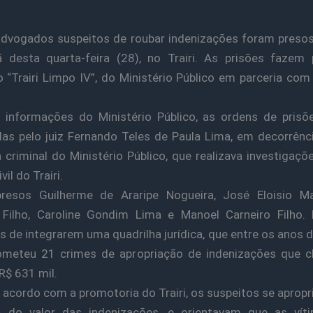
dvogados suspeitos de roubar indenizações foram preso
 desta quarta-feira (28), no Trairi. As prisões fazem 
 “Trairi Limpo IV”, do Ministério Público em parceria com 
 informações do Ministério Público, as ordens de prisõ
as pelo juiz Fernando Teles de Paula Lima, em decorrên
 criminal do Ministério Público, que realizava investigaç
vil do Trairi.
resos Guilherme de Araripe Nogueira, José Eloisio M
 Filho, Caroline Gondim Lima e Manoel Carneiro Filho. 
s de integrarem uma quadrilha jurídica, que entre os anos 
ometeu 21 crimes de apropriação de indenizações que 
R$ 631 mil.
 acordo com a promotoria do Trairi, os suspeitos se aprop
 do valor das indenizações, e orientavam que as vít