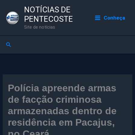
Ir
NOTÍCIAS DE
para
PENTECOSTE
Conheça
o
Site de notícias
conteúdo
Pesquisar
Polícia apreende armas
de facção criminosa
armazenadas dentro de
residência em Pacajus,
no Ceará