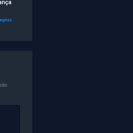
ança
,
Legnas
são