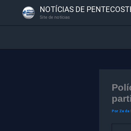
Ir
NOTÍCIAS DE PENTECOST
para
Site de notícias
o
conteúdo
Polí
part
Por
Ze da