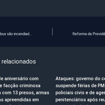
Sob ataque, ônibus são incendiados na noite desta segunda-feira em Fortaleza
 relacionados
de aniversário com
Ataques: governo do c
e facção criminosa
suspende férias de PM
a com 13 presos, armas
policiais civis e de ag
as apreendidas em
penitenciários após re