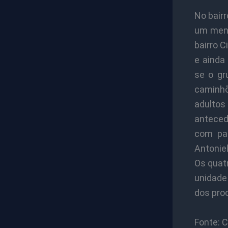
No bairr
um meno
bairro 
e ainda
se o gr
caminhõ
adultos
anteced
com pas
Antonie
Os quat
unidade
dos pro
Fonte: 