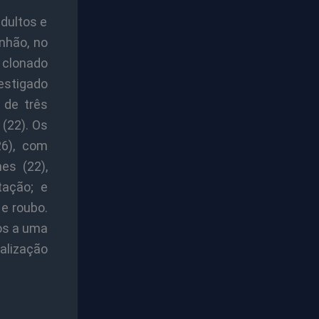
adultos e
nhão, no
 clonado
estigado
 de três
(22). Os
26), com
es (22),
tação; e
e roubo.
os a uma
alização