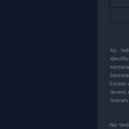
Ao tod
identif
semana 
Secreta
Estado 
devem r
tiveram
Na tard