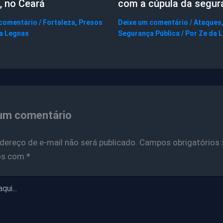
, no Ceará
com a cúpula da segur
 comentário
/
Fortaleza
,
Presos
Deixe um comentário
/
Ataques
a Legnas
Segurança Pública
/ Por
Ze da 
um comentário
dereço de e-mail não será publicado.
Campos obrigatórios 
os com
*