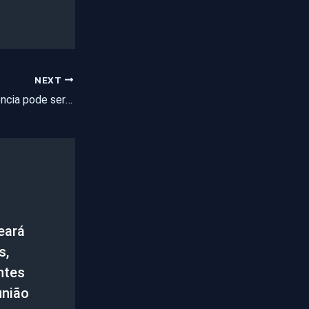
NEXT
Reforma da Previdência pode ser votada em 1º turno nesta terça-feira
eará
s,
entes
união