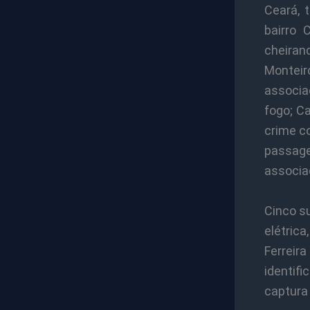
Ceará, 
bairro 
cheirand
Monteiro
associa
fogo; C
crime co
passage
associa
Cinco su
elétrica
Ferrei
identifi
captura