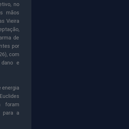
tivo, no
 as mãos
as Vieira
ceptação,
 arma de
ntes por
(26), com
r dano e
e energia
 Euclides
á foram
as para a