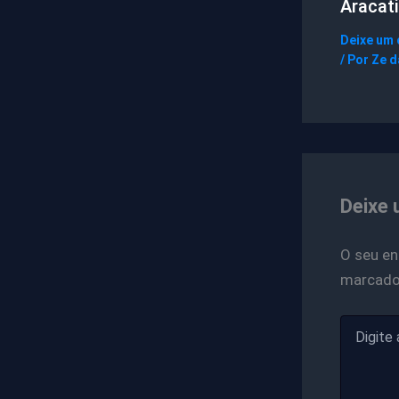
Aracati
Deixe um
/ Por
Ze d
Deixe 
O seu en
marcad
Digite
aqui...