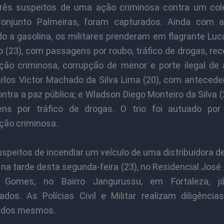
três suspeitos de uma ação criminosa contra um cole
Conjunto Palmeiras, foram capturados. Ainda com
o a gasolina, os militares prenderam em flagrante Luc
 (23), com passagens por roubo, tráfico de drogas, re
ção criminosa, corrupção de menor e porte ilegal de
arlos Victor Machado da Silva Lima (20), com antecede
ntra a paz pública; e Wladson Diego Monteiro da Silva 
ns por tráfico de drogas. O trio foi autuado po
ção criminosa.
speitos de incendiar um veículo de uma distribuidora d
, na tarde desta segunda-feira (23), no Residencial José
ra Gomes, no Bairro Jangurussu, em Fortaleza, j
cados. As Polícias Civil e Militar realizam diligênci
 dos mesmos.