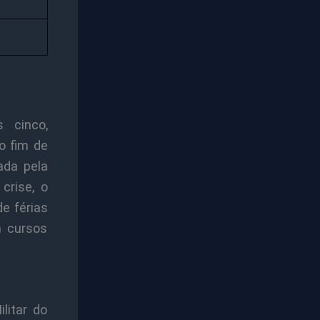
 cinco,
o fim de
ada pela
crise, o
e férias
m cursos
litar do