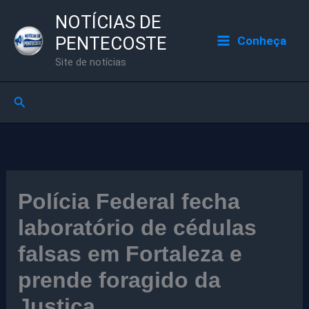
Ir
NOTÍCIAS DE
para
PENTECOSTE
Conheça
o
Site de notícias
conteúdo
Pesquisar
Polícia Federal fecha
laboratório de cédulas
falsas em Fortaleza e
prende foragido da
Justiça