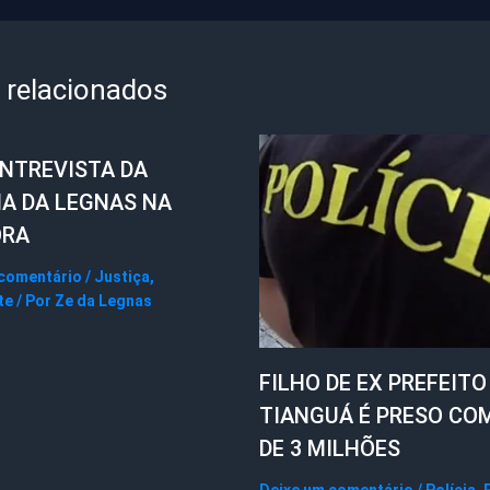
 relacionados
ENTREVISTA DA
IA DA LEGNAS NA
ORA
 comentário
/
Justiça
,
te
/ Por
Ze da Legnas
FILHO DE EX PREFEITO
TIANGUÁ É PRESO CO
DE 3 MILHÕES
Deixe um comentário
/
Polícia
,