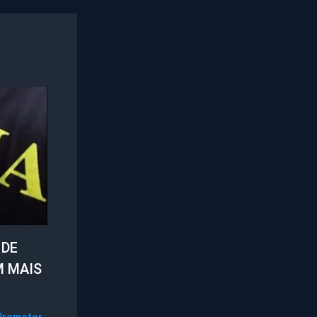
 DE
M MAIS
Promotor