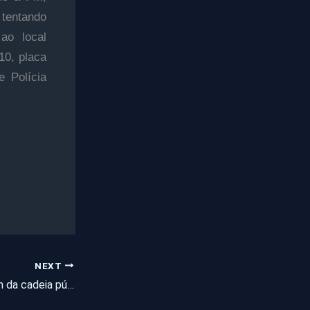
 tentando
ao local
10, placa
e Polícia
NEXT
Três internos fogem da cadeia pública de Itapipoca durante banho de sol