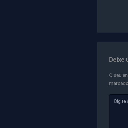
Deixe 
O seu en
marcad
Digite
aqui...