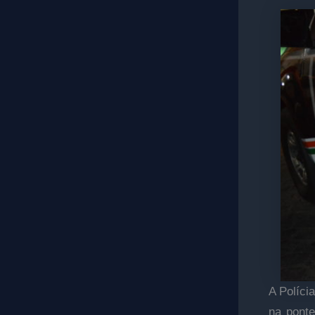
A Políci
na ponte