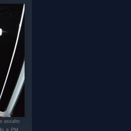
e assalto
ndo a PM,