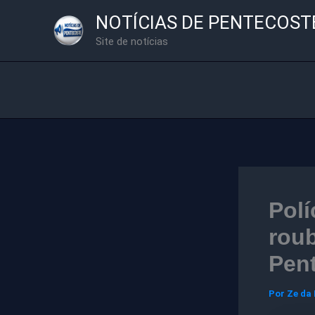
Ir
NOTÍCIAS DE PENTECOST
para
Site de notícias
o
conteúdo
Polí
roub
Pen
Por
Ze da