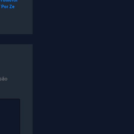
/ Por
Ze
são