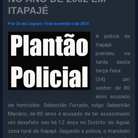
ITAPAJÉ
Por
Ze da Legnas
/
5 de novembro de 2014
A policia de
Itapajé
prendeu na
tarde desta
terça-feira
(04) um
senhor de 80
anos acusado
de homicídio. Sebastião Furtado, vulgo Sebastião
Macário, de 80 anos é acusado de ter assassinado
um desafeto seu há 12 anos no Distrito do Aguaí,
zona rural de Itapajé. Segundo a policia, o mandado