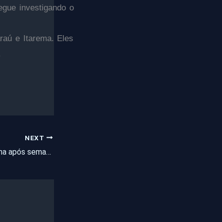
segue investigando o
raú e Itarema. Eles
.
NEXT
Como está Cleia Lima após semanas de sofrimento intenso? Confira na matéria a seguir