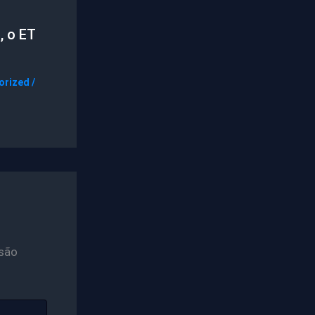
, o ET
orized
/
são