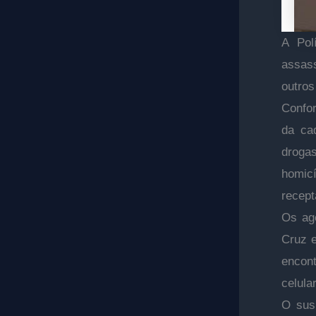
A Pol
assass
outros
Confor
da ca
droga
homicí
recept
Os ag
Cruz e
encon
celula
O susp