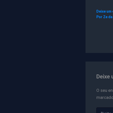
Deixe um
Por
Ze da
Deixe 
O seu en
marcad
Digite