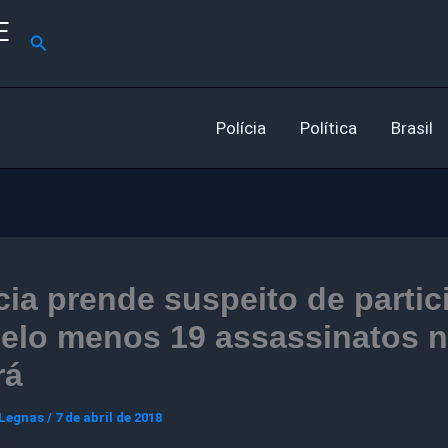
E
Pesquisar
Polícia
Política
Brasil
cia prende suspeito de partic
pelo menos 19 assassinatos 
rá
 Legnas
/
7 de abril de 2018