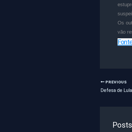
estupr
suspei
Os out
vão re
Font
PREVIOUS
Posts