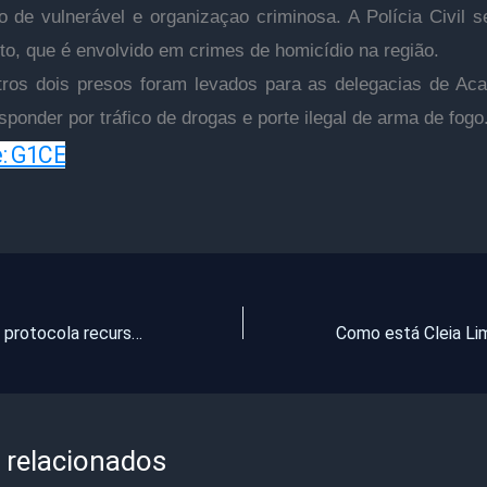
o de vulnerável e organizaçao criminosa. A Polícia Civil 
to, que é envolvido em crimes de homicídio na região.
ros dois presos foram levados para as delegacias de Aca
sponder por tráfico de drogas e porte ilegal de arma de fogo
e: G1CE
Defesa de Lula protocola recurso junto a comitê da ONU para impedir prisão
 relacionados