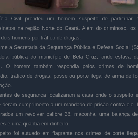
ícia Civil prendeu um homem suspeito de participar
inatos na região Norte do Ceará. Além do criminoso, os 
 dois homens por tráfico de drogas.
me a Secretaria da Segurança Pública e Defesa Social (S
deia pública do município de Bela Cruz, onde estava det
s. O homem também respondia pelos crimes de homicí
dio, tráfico de drogas, posse ou porte ilegal de arma de fo
ação.
entes de segurança localizaram a casa onde o suspeito e
 deram cumprimento a um mandado de prisão contra ele. 
trados um revólver calibre 38, maconha, uma balança de 
res e uma quantia em dinheiro.
eito foi autuado em flagrante nos crimes de porte ileg