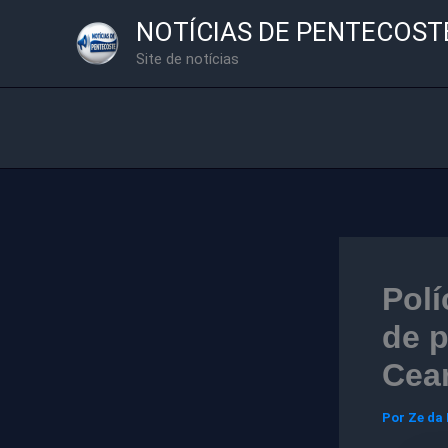
Ir
NOTÍCIAS DE PENTECOST
para
Site de notícias
o
conteúdo
Polí
de 
Cea
Por
Ze da