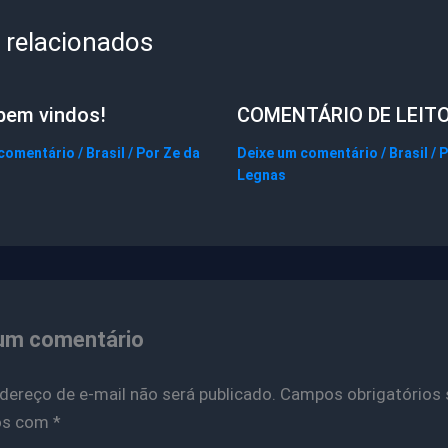
 relacionados
bem vindos!
COMENTÁRIO DE LEIT
 comentário
/
Brasil
/ Por
Ze da
Deixe um comentário
/
Brasil
/ 
Legnas
um comentário
dereço de e-mail não será publicado.
Campos obrigatórios 
os com
*