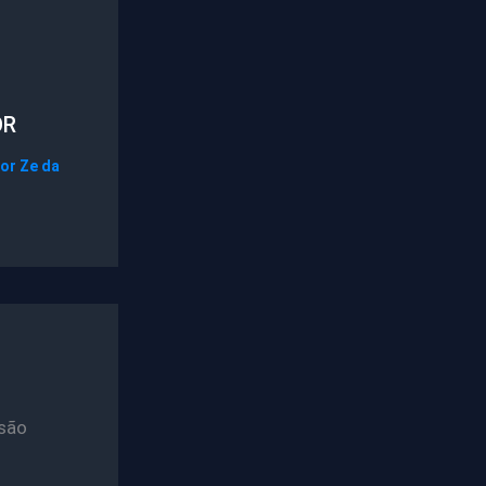
OR
Por
Ze da
são