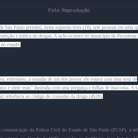
Foto: Reprodução
 de São Paulo prendeu, nesta segunda-feira (18), sete pessoas em uma o
rodução e tráfico de drogas. A ação ocorreu no município de Presidente
 do estado.
u, entretanto, a ousadia de um dos presos: ele estava com uma nota de
tos e vinte reais” ilustrada com uma preguiça e folhas de maconha. A fa
faz referência ao código de consumo da droga (4h20).
 comunicação da Polícia Civil do Estado de São Paulo (PCSP), a ref