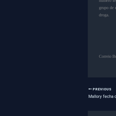
número te
grupo de 
droga.
Correio Br
PREVIOUS