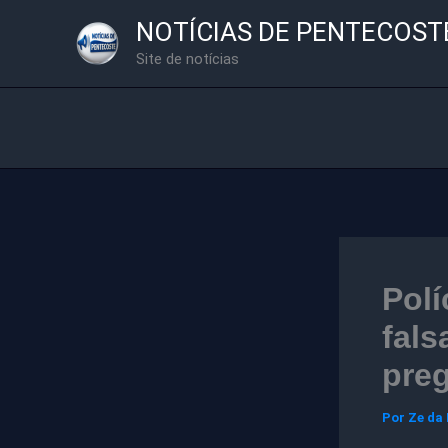
Ir
NOTÍCIAS DE PENTECOST
para
Site de notícias
o
conteúdo
Polí
fals
pre
Por
Ze da