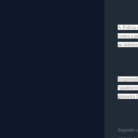
A
Polícia
contra a p
no interior
Surpreende
“quatrocen
grosseira 
Segundo a