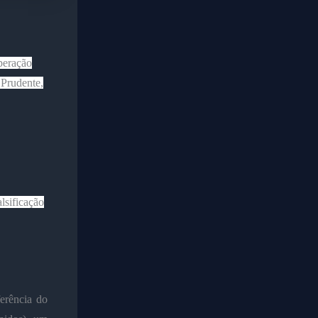
peração
 Prudente,
lsificação
erência do