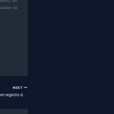
nidos), um
suários da
NEXT
Deserto do Saara tem registro de gelo e neve nas dunas em fenômeno raro