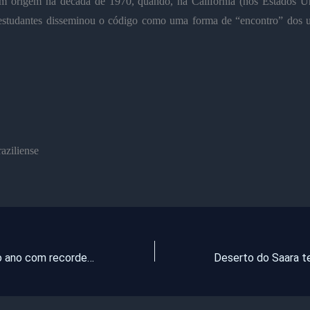
m origem na década de 1970, quando, na Califórnia (nos Estados U
estudantes disseminou o código como uma forma de “encontro” dos u
aziliense
Mallory fecha o ano com recorde de faturamento