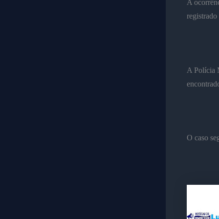
A ocorrênc
registrado
A Polícia 
encontrad
O caso se