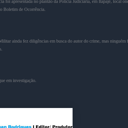
ia foi apresentada no plantão da Polícia Judiciária, em Itapajé, local on
 o Boletim de Ocorrência.
Militar ainda fez diligências em busca do autor do crime, mas ninguém f
o.
gue em investigação.