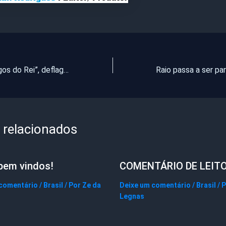
Operação “Amigos do Rei”, deflagrada pelo MP, combate fraude em concurso público
 relacionados
bem vindos!
COMENTÁRIO DE LEIT
 comentário
/
Brasil
/ Por
Ze da
Deixe um comentário
/
Brasil
/ 
Legnas