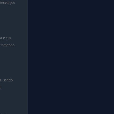
teceu por
ma e em
l tomando
s, sendo
l.