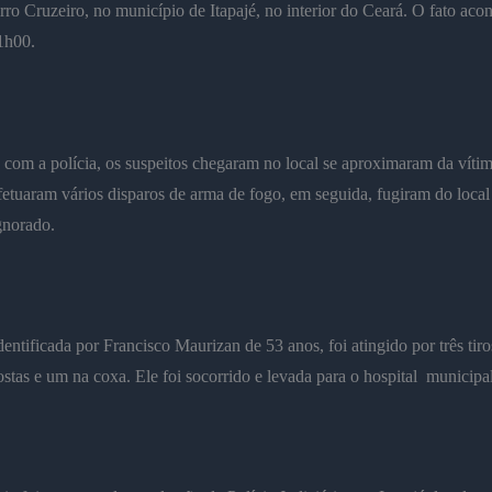
rro Cruzeiro, no município de Itapajé, no interior do Ceará.
O fato acon
1h00.
com a polícia, os suspeitos chegaram no local se aproximaram da víti
fetuaram vários disparos de arma de fogo, em seguida, fugiram do loca
gnorado.
dentificada por Francisco Maurizan de 53 anos, foi atingido por três tiro
ostas e um na coxa. Ele foi socorrido e levada para o hospital municipa