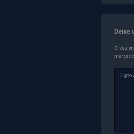
Deixe 
O seu en
marcad
Digite
aqui...