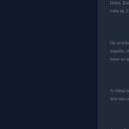
Dutra, Bai
volta de 2
De acordo 
seguida, e
rumo ao i
A vítima i
dois nas c