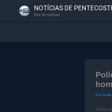
Ir
NOTÍCIAS DE PENTECOST
para
Site de notícias
o
conteúdo
Polí
hom
Por
Ze da
A Polícia