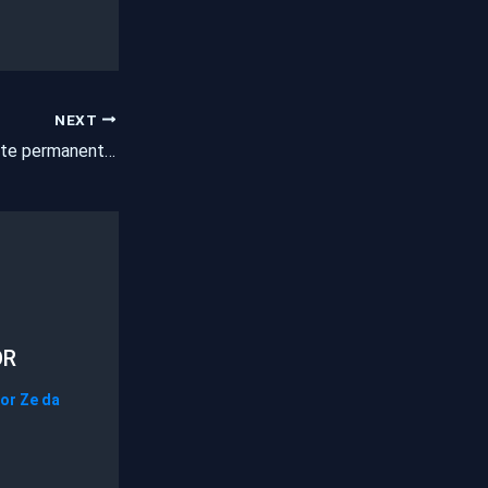
NEXT
Raio passa a ser parte permanente da estrutura da Polícia Militar no Ceará
OR
Por
Ze da