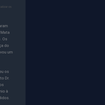
alizar os
taram
e Mata
. Os
ça do
levou um
beu os
to Dr.
os
nio à
didos.