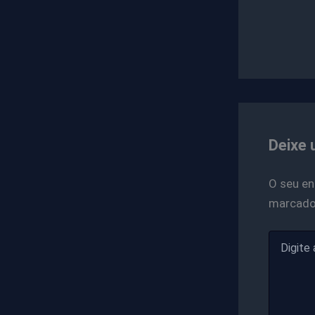
Deixe 
O seu en
marcad
Digite
aqui...