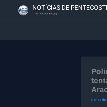
Ir
NOTÍCIAS DE PENTECOST
para
Site de notícias
o
conteúdo
Poli
tent
Arac
Por
Ze da