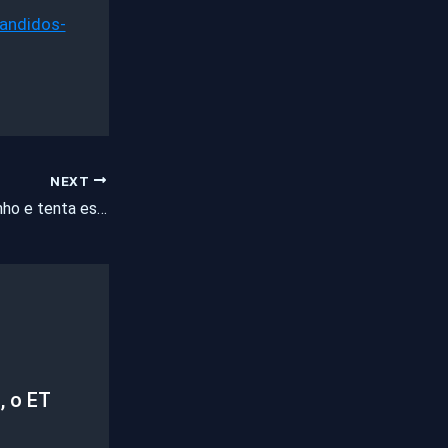
bandidos-
NEXT
Homem mata o vizinho e tenta esconder corpo em buraco
, o ET