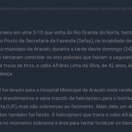
o que traria o cabo Afrânio à Fortaleza no momento sobrevoa a área para tentar loc
mens em uma S-10 que vinha do Rio Grande do Norte, ten
 o Posto da Secretaria da Fazenda (Sefaz), na localidade d
no município de Aracati, durante a tarde deste domingo (24)
 tentaram controlar os oito policiais que faziam a seguran
na troca de tiros, o cabo Afrânio Lima da Silva, de 42 anos, 
cabeça.
al foi levado para o Hospital Municipal de Aracati onde rece
s atendimentos e seria trazido de helicóptero para o Institu
ta (IJF), mas não sobreviveu ao ferimento. Além dele, um d
tes também foi ferido. O helicóptero que traria o cabo Afrâ
a no momento sobrevoa a área para tentar localizar os ban