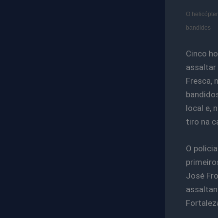
O helicópter
bandidos
Cinco ho
assaltar
Fresca, 
bandidos
local e, 
tiro na 
O polici
primeiro
José Fro
assaltan
Fortalez