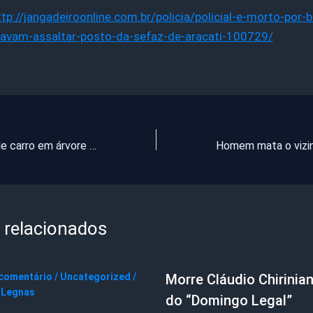
ttp://jangadeiroonline.com.br/policia/policial-e-morto-por-
avam-assaltar-posto-da-sefaz-de-aracati-100729/
Motorista colide carro em árvore e morre carbonizado em Pindoretama
 relacionados
 comentário
/
Uncategorized
/
Morre Cláudio Chirinian
 Legnas
do “Domingo Legal”