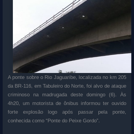
A ponte sobre o Rio Jaguaribe, localizada no km 205
da BR-116, em Tabuleiro do Norte, foi alvo de ataque
criminoso na madrugada deste domingo (6). Às
4h20, um motorista de ônibus informou ter ouvido
forte explosão logo após passar pela ponte,
conhecida como “Ponte do Peixe Gordo”.