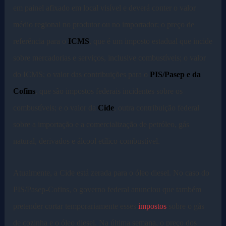
em painel afixado em local visível e deverá conter o valor
médio regional no produtor ou no importador; o preço de
referência para o
ICMS
, que é um imposto estadual que incide
sobre mercadorias e serviços, inclusive combustíveis; o valor
do ICMS; o valor das contribuições para o
PIS/Pasep e da
Cofins
, que são impostos federais incidentes sobre os
combustíveis; e o valor da
Cide
, outra contribuição federal
sobre a importação e a comercialização de petróleo, gás
natural, derivados e álcool etílico combustível.
Atualmente, a Cide está zerada para o óleo diesel. No caso do
PIS/Pasep-Cofins, o governo federal anunciou que também
pretender cortar temporariamente esses
impostos
sobre o gás
de cozinha e o óleo diesel. Na última semana, o preço dos