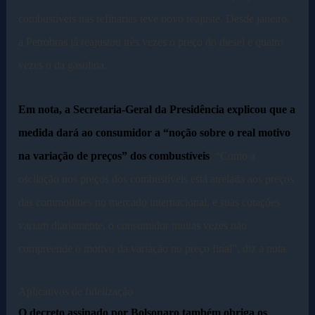
combustíveis nas refinarias teve novo reajuste. Desde janeiro,
a Petrobras já reajustou três vezes o preço do diesel e quatro
vezes o da gasolina.
Em nota, a Secretaria-Geral da Presidência explicou que a
medida dará ao consumidor a “noção sobre o real motivo
na variação de preços” dos combustíveis
. “Como a
oscilação nos preços dos combustíveis está atrelada aos preços
das commodities no mercado internacional, e suas cotações
variam diariamente, o consumidor muitas vezes não
compreende o motivo da variação no preço final”, diz a nota.
Aplicativos de fidelização
O decreto assinado por Bolsonaro também obriga os