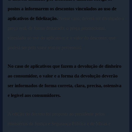
postos a informarem os descontos vinculados ao uso de
aplicativos de fidelização.
Nesse caso, deverá ser divulgado o
preço real, de forma destacada; o preço promocional,
vinculado ao uso do aplicativo; e o valor do desconto, que
poderá ser pelo valor real ou percentual.
No caso de aplicativos que fazem a devolução de dinheiro
ao consumidor, o valor e a forma da devolução deverão
ser informados de forma correta, clara, precisa, ostensiva
e legível aos consumidores.
A edição do decreto foi proposta ao presidente pelos
ministérios da Justiça e Segurança Pública e de Minas e