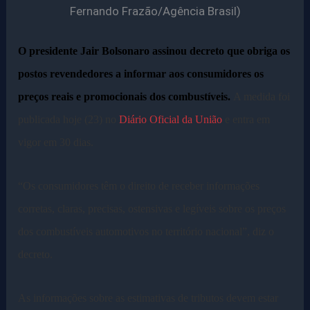
Fernando Frazão/Agência Brasil)
O presidente Jair Bolsonaro assinou decreto que obriga os
postos revendedores a informar aos consumidores os
preços reais e promocionais dos combustíveis.
A medida foi
publicada hoje (23) no
Diário Oficial da União
e entra em
vigor em 30 dias.
“Os consumidores têm o direito de receber informações
corretas, claras, precisas, ostensivas e legíveis sobre os preços
dos combustíveis automotivos no território nacional”, diz o
decreto.
As informações sobre as estimativas de tributos devem estar