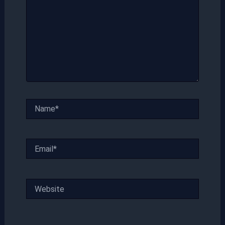
Name*
Email*
Website