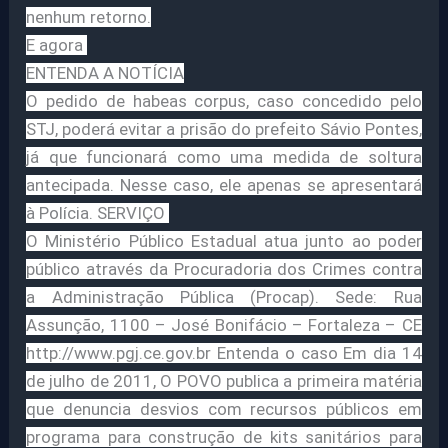
nenhum retorno.
E agora
ENTENDA A NOTÍCIA
O pedido de habeas corpus, caso concedido pelo
STJ, poderá evitar a prisão do prefeito Sávio Pontes,
já que funcionará como uma medida de soltura
antecipada. Nesse caso, ele apenas se apresentará
à Polícia. SERVIÇO
O Ministério Público Estadual atua junto ao poder
público através da Procuradoria dos Crimes contra
a Administração Pública (Procap). Sede: Rua
Assunção, 1100 – José Bonifácio – Fortaleza – CE
http://www.pgj.ce.gov.br Entenda o caso Em dia 14
de julho de 2011, O POVO publica a primeira matéria
que denuncia desvios com recursos públicos em
programa para construção de kits sanitários para