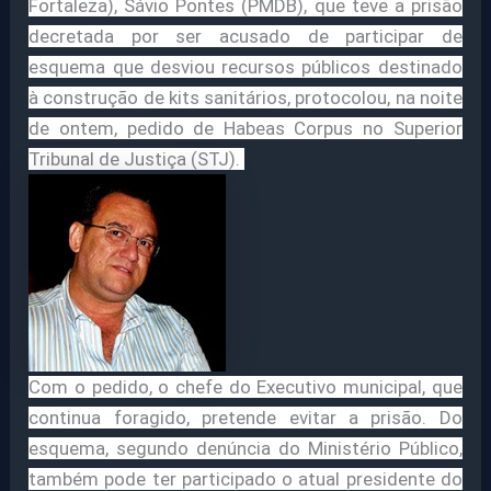
Fortaleza), Sávio Pontes (PMDB), que teve a prisão
decretada por ser acusado de participar de
esquema que desviou recursos públicos destinado
à construção de kits sanitários, protocolou, na noite
de ontem, pedido de Habeas Corpus no Superior
Tribunal de Justiça (STJ).
Com o pedido, o chefe do Executivo municipal, que
continua foragido, pretende evitar a prisão. Do
esquema, segundo denúncia do Ministério Público,
também pode ter participado o atual presidente do