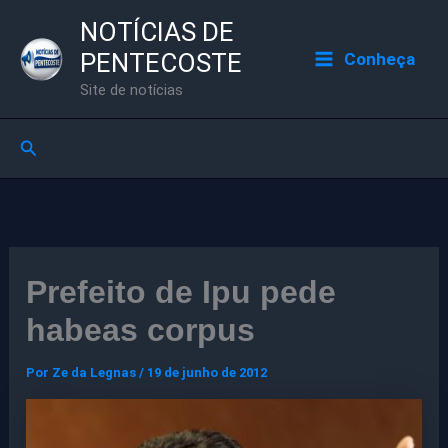
Ir
NOTÍCIAS DE
para
PENTECOSTE
Conheça
o
Site de notícias
conteúdo
Pesquisar
Prefeito de Ipu pede
habeas corpus
Por
Ze da Legnas
/
19 de junho de 2012