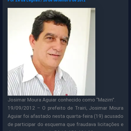
Por
Ze da Legnas
/
20 de setembro de 2012
Josimar Moura Aguiar conhecido como “Mazim”.
19/09/2012 – O prefeito de Trairi, Josimar Moura
Aguiar foi afastado nesta quarta-feira (19) acusado
de participar do esquema que fraudava licitações e