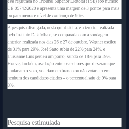
está registrada no Tribunal Superior Eleitoral (TSE) sob número
CE-05742/2020 e apresenta uma margem de 3 pontos para mais
ou para menos e nível de confiança de 95%.
A pesquisa divulgada, nesta quinta-feira, é a terceira realizada
pelo Instituto Datafolha e, se comparada com a sondagem
anterior, realizada nos dias 26 e 27 de outubro, Wagner oscilou
de 31% para 29%, José Sarto subiu de 22% para 24%, e
Luizianne Lins perdeu um ponto, saindo de 18% para 19%.
Houve, também, oscilação entre os eleitores que disseram que
anulariam o voto, votariam em branco ou não votariam em
nenhum dos candidatos citados – o percentual saiu de 9% para
8%.
Pesquisa estimulada