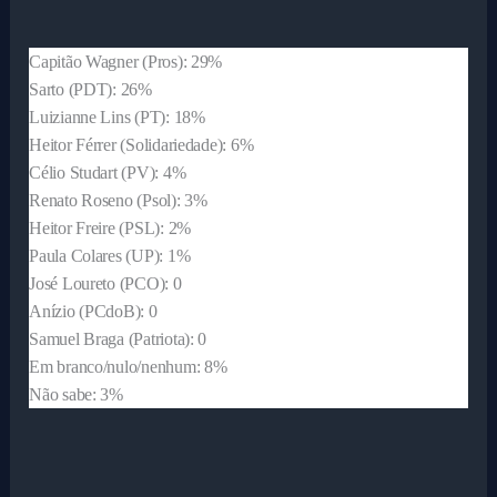
Capitão Wagner (Pros): 29%
Sarto (PDT): 26%
Luizianne Lins (PT): 18%
Heitor Férrer (Solidariedade): 6%
Célio Studart (PV): 4%
Renato Roseno (Psol): 3%
Heitor Freire (PSL): 2%
Paula Colares (UP): 1%
José Loureto (PCO): 0
Anízio (PCdoB): 0
Samuel Braga (Patriota): 0
Em branco/nulo/nenhum: 8%
Não sabe: 3%