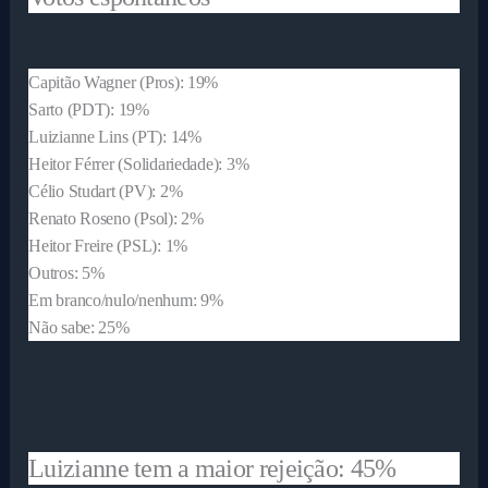
Capitão Wagner (Pros): 19%
Sarto (PDT): 19%
Luizianne Lins (PT): 14%
Heitor Férrer (Solidariedade): 3%
Célio Studart (PV): 2%
Renato Roseno (Psol): 2%
Heitor Freire (PSL): 1%
Outros: 5%
Em branco/nulo/nenhum: 9%
Não sabe: 25%
Luizianne tem a maior rejeição: 45%