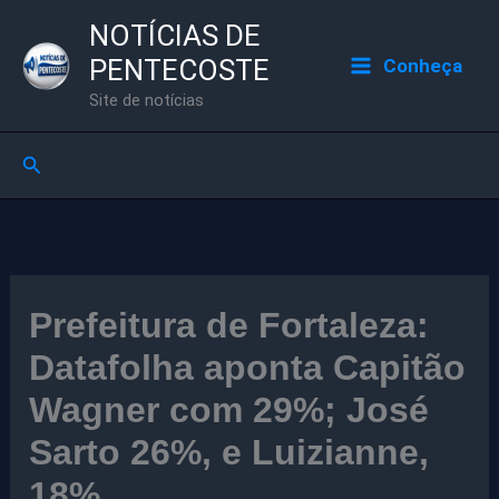
Ir
NOTÍCIAS DE
para
PENTECOSTE
Conheça
o
Site de notícias
conteúdo
Pesquisar
Prefeitura de Fortaleza:
Datafolha aponta Capitão
Wagner com 29%; José
Sarto 26%, e Luizianne,
18%