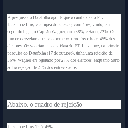
A pesquisa do Datafolha aponta que a candidata do PT,
Luizianne Lins, é campeã de rejeição, com 45%, vindo, em
segundo lugar, o Capitão Wagner, com 38%, e Sarto, 22%. Os
números revelam que, se o primeiro turno fosse hoje, 45% dos
eleitores não votariam na candidata do PT. Luizianne, na primeira
pesquisa do Datafolha (17 de outubro), tinha uma rejeição de
36%, Wagner era rejeitado por 27% dos eleitores, enquanto Sarto
sofria rejeição de 21% dos entrevistados.
Abaixo, o quadro de rejeição:
Luizianne Lins (PT): 45%