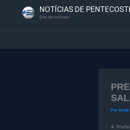
Ir
NOTÍCIAS DE PENTECOST
para
Site de notícias
o
conteúdo
PRE
SAL
Por
Ze da
A Prefe