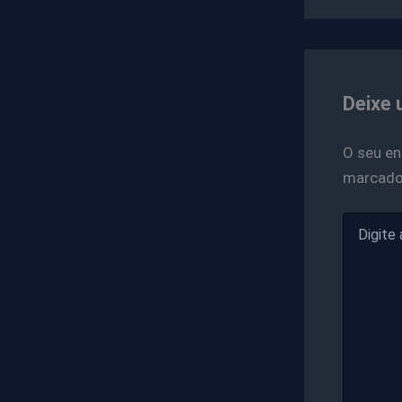
Deixe 
O seu en
marcad
Digite
aqui...