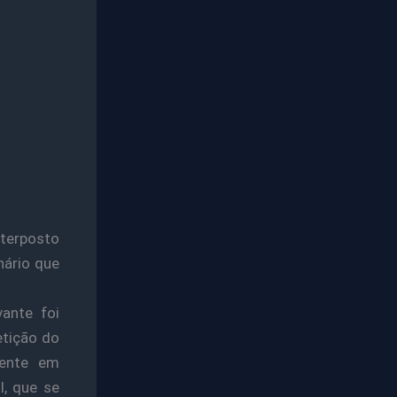
nterposto
nário que
ante foi
etição do
mente em
l, que se