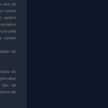
no ano de
ão contra
o salário
raciados
osto pela
es saíram
gador do
ntade do
 perceber
 tipo de
 senso de