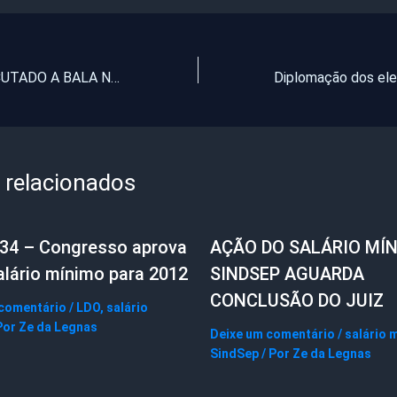
JOVEM É EXECUTADO A BALA NO CSU DE ITAPAJÉ
 relacionados
,34 – Congresso aprova
AÇÃO DO SALÁRIO MÍN
alário mínimo para 2012
SINDSEP AGUARDA
CONCLUSÃO DO JUIZ
 comentário
/
LDO
,
salário
Por
Ze da Legnas
Deixe um comentário
/
salário 
SindSep
/ Por
Ze da Legnas