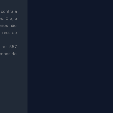
 contra a
s. Ora, é
rios não
 recurso
 art. 557
 ambos do