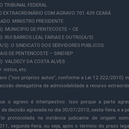
O TRIBUNAL FEDERAL
O EXTRAORDINÁRIO COM AGRAVO 701.439 CEARÁ
ADO :MINISTRO PRESIDENTE
S) :MUNICIPIO DE PENTECOSTE – CE
S) :RUI BARROS LEAL FARIAS E OUTRO(A/S)
A/S) :O SINDICATO DOS SERVIDORES PUBLICOS
AIS DE PENTENCOSTE – SINDSEP
S) :VALDECY DA COSTA ALVES
 vistos, etc.
avo (“nos próprios autos”, conforme a Lei 12.322/2010) i
ecisão denegatória de admissibilidade a recurso extraordi
.
ue o agravo é intempestivo. Isso porque a parte agrav
 da decisão agravada no dia 30/07/2010, sexta-feira, e a p
foi protocolada na instância judicante de origem so
11, segunda-feira, ou seja, após o término do prazo lega