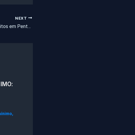
NEXT
Diplomação dos eleitos em Pentecoste, General Sampaio e Apuiarés será no dia 6 de dezembro.
IMO:
mínimo
,