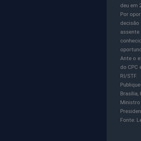
deu em 2
Por opor
decisão 
assente
conheci
oportuno
Ante o e
do CPC e
RI/STF.
Publique
Brasília
Ministr
Presiden
Fonte: L