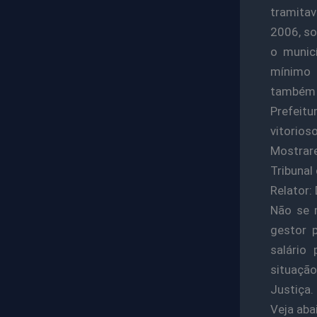
tramitav
2006, so
o municí
mínimo 
também n
Prefeitu
vitorios
Mostrar
Tribuna
Relator
Não se 
gestor p
salário
situação
Justiça.
Veja aba