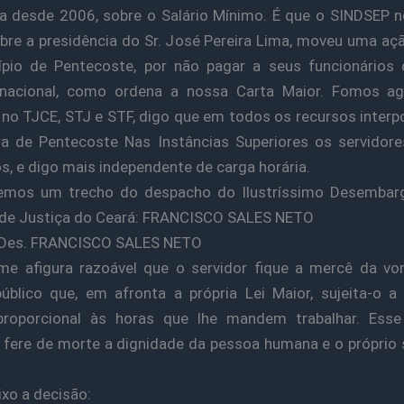
a desde 2006, sobre o Salário Mínimo. É que o SINDSEP 
bre a presidência do Sr. José Pereira Lima, moveu uma aç
pio de Pentecoste, por não pagar a seus funcionários 
nacional, como ordena a nossa Carta Maior. Fomos ag
o TJCE, STJ e STF, digo que em todos os recursos interp
ra de Pentecoste Nas Instâncias Superiores os servidor
os, e digo mais independente de carga horária.
emos um trecho do despacho do Ilustríssimo Desembar
l de Justiça do Ceará: FRANCISCO SALES NETO
: Des. FRANCISCO SALES NETO
me afigura razoável que o servidor fique a mercê da vo
úblico que, em afronta a própria Lei Maior, sujeita-o a
 proporcional às horas que lhe mandem trabalhar. Esse
 fere de morte a dignidade da pessoa humana e o próprio
ixo a decisão: