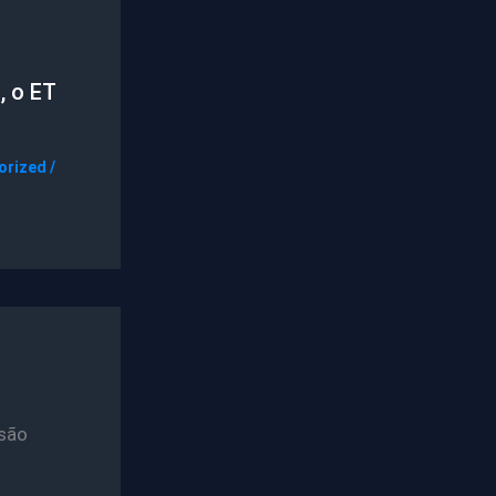
, o ET
orized
/
são