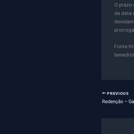
O prazo 
da data 
devidame
prorroga
Fonte h
benedit
PREVIOUS