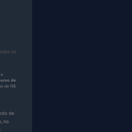
todos os
 a
urso de
são de R$
íodo de
, no
o