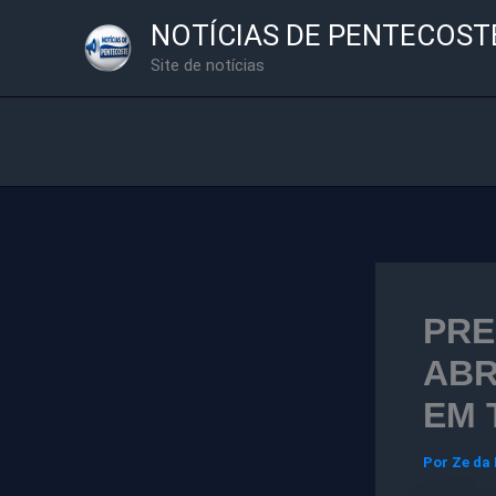
Ir
NOTÍCIAS DE PENTECOST
para
Site de notícias
o
conteúdo
PRE
ABR
EM 
Por
Ze da