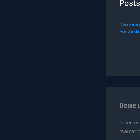
Posts
Deixe um
Por
Ze da
Deixe 
O seu en
marcad