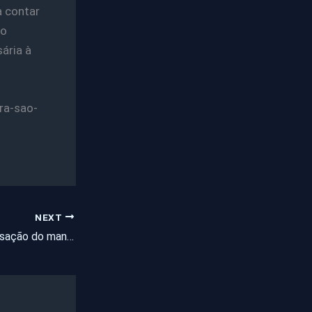
a contar
to
ária à
ra-sao-
NEXT
Coligação pede cassação do mandato do governador Cid Gomes