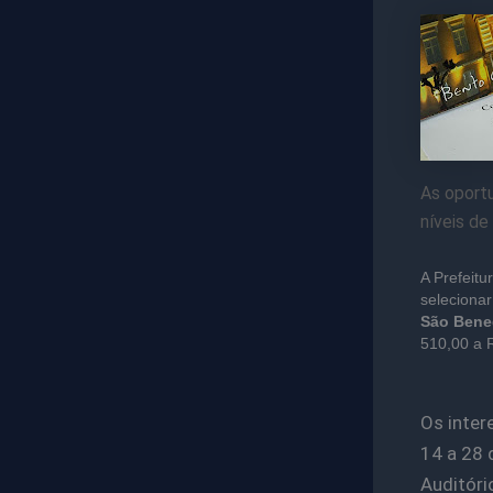
As oport
níveis de
A Prefeitu
seleciona
São Bene
510,00 a 
Os inter
14 a 28 
Auditóri