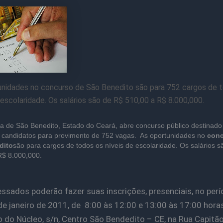
unidades no concurso de São Benedito são para 752 cargos de 
 escolaridade. Os salários são de R$ 510,00 a R$ 8.000,000.
ra de São Benedito, Estado do Ceará, abre concurso público destinado
r candidatos para provimento de 752 vagas. As oportunidades no
conc
dito
são para cargos de todos os níveis de escolaridade. Os salários 
R$ 8.000,000.
essados poderão fazer suas inscrições, presenciais, no per
de janeiro de 2011, de 8:00 às 12:00 e 13:00 às 17:00 horas
o do Núcleo, s/n, Centro São Bendedito – CE, na Rua Capitã