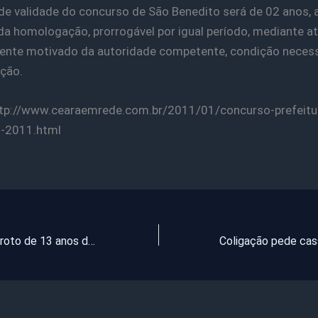
de validade do concurso de São Benedito será de 02 anos, 
da homologação, prorrogável por igual período, mediante a
nte motivado da autoridade competente, condição necess
ção.
ttp://www.cearaemrede.com.br/2011/01/concurso-prefeitu
o-2011.html
Redenção – Garoto de 13 anos de idade mata irmão de 40 com pedradas e pauladas