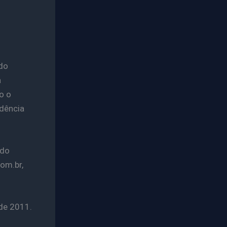
 do
a
o o
dência
ndo
com.br,
 de 2011.