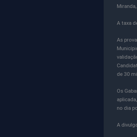
Miranda,
A taxa d
As prova
Município
validaçã
Candidat
de 30 mi
Os Gabar
aplicada
no dia po
A divulg