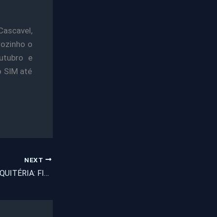
ascavel,
rozinho o
utubro e
o SIM até
NEXT
ROUBO EM SANTA QUITÉRIA: FIAT É TOMADO DE ASSALTO COM MAIS DE 20 MIL EM JÓIAS, diz portal