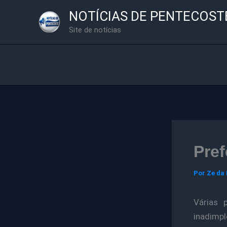
Ir
NOTÍCIAS DE PENTECOST
para
Site de notícias
o
conteúdo
Pref
Por
Ze da
Várias 
inadimp