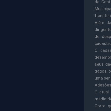
de Cont
Municip
transfer
Além da
dirigent
de desp
cadastro
O cadas
dezembr
seus dad
dados, o
uma senh
Adesõe
O atual
média de
Corte q