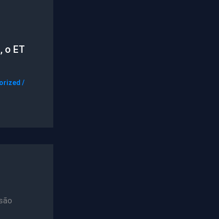
, o ET
orized
/
são