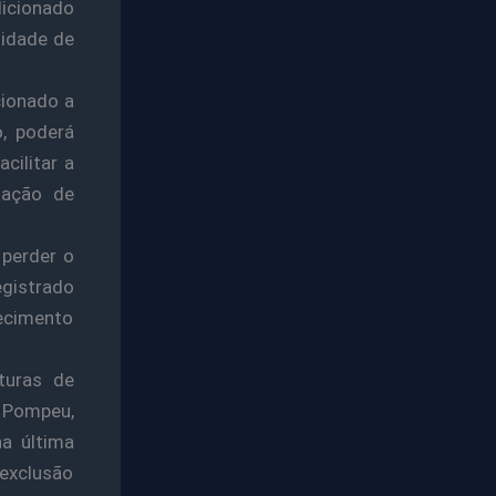
dicionado
tidade de
cionado a
, poderá
cilitar a
tação de
 perder o
egistrado
hecimento
ituras de
r Pompeu,
a última
 exclusão