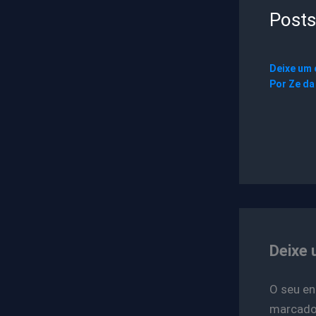
Posts
Deixe um
Por
Ze da
Deixe 
O seu en
marcad