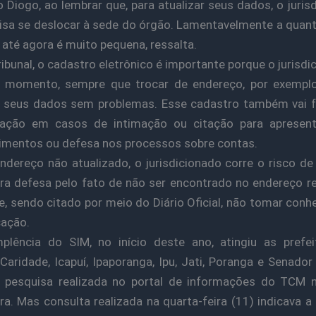
 Diogo, ao lembrar que, para atualizar seus dados, o juris
isa se deslocar à sede do órgão. Lamentavelmente a quan
até agora é muito pequena, ressalta.
ribunal, o cadastro eletrônico é importante porque o jurisdi
r momento, sempre que trocar de endereço, por exemplo
r seus dados sem problemas. Esse cadastro também vai fa
ação em casos de intimação ou citação para apresen
imentos ou defesa nos processos sobre contas.
dereço não atualizado, o jurisdicionado corre o risco de
ra defesa pelo fato de não ser encontrado no endereço r
, sendo citado por meio do Diário Oficial, não tomar con
cação.
plência do SIM, no início deste ano, atingiu as prefe
 Caridade, Icapuí, Ipaporanga, Ipu, Jati, Poranga e Senado
 pesquisa realizada no portal de informações do TCM n
ira. Mas consulta realizada na quarta-feira (11) indicava a