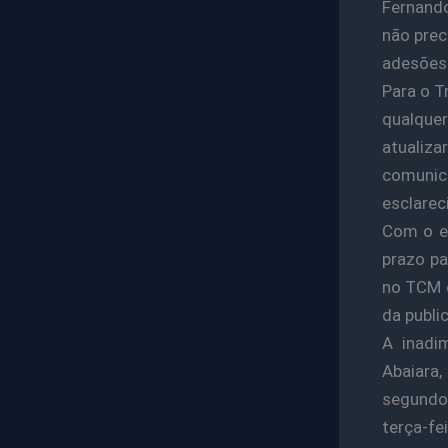
Fernando
não prec
adesões 
Para o T
qualque
atualiza
comunic
esclarec
Com o en
prazo pa
no TCM e
da publi
A inadim
Abaiara,
segundo
terça-fe