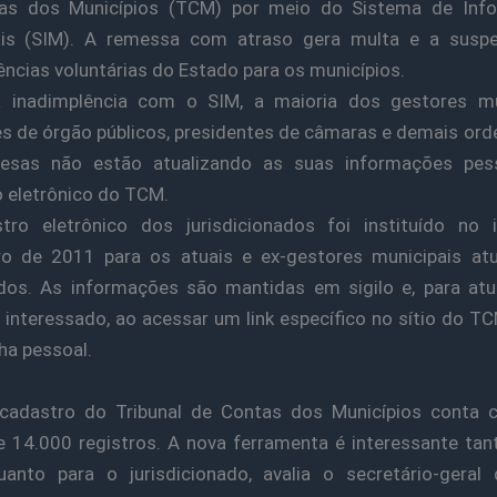
as dos Municípios (TCM) por meio do Sistema de Inf
ais (SIM). A remessa com atraso gera multa e a susp
ências voluntárias do Estado para os municípios.
 inadimplência com o SIM, a maioria dos gestores mun
es de órgão públicos, presidentes de câmaras e demais or
esas não estão atualizando as suas informações pes
 eletrônico do TCM.
tro eletrônico dos jurisdicionados foi instituído no i
o de 2011 para os atuais e ex-gestores municipais atu
os. As informações são mantidas em sigilo e, para atu
 interessado, ao acessar um link específico no sítio do T
a pessoal.
s
 cadastro do Tribunal de Contas dos Municípios conta
 14.000 registros. A nova ferramenta é interessante tan
uanto para o jurisdicionado, avalia o secretário-geral