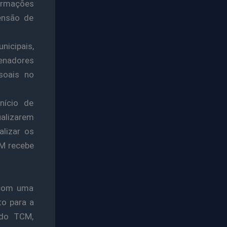
ormações
ensão de
icipais,
denadores
soais no
nício de
alizarem
alizar os
CM recebe
 com uma
to para a
 do TCM,