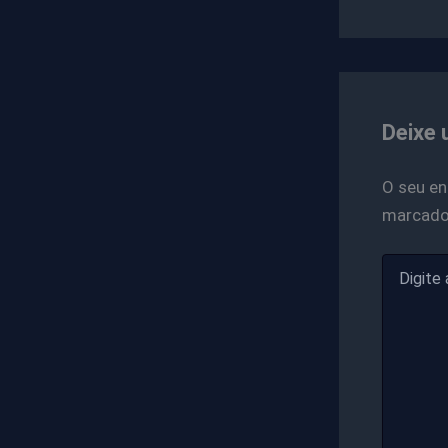
Deixe 
O seu en
marcad
Digite
aqui...