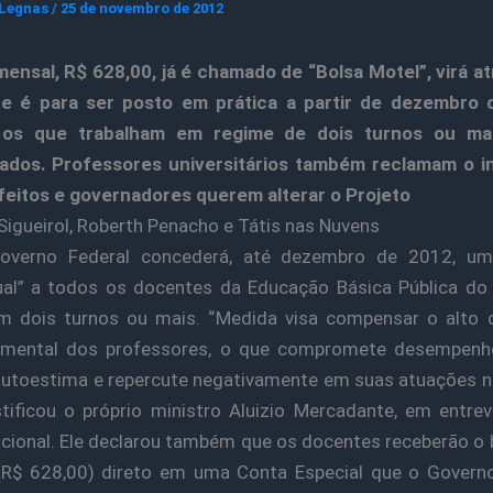
 Legnas
/
25 de novembro de 2012
mensal, R$ 628,00, já é chamado de “Bolsa Motel”, virá a
e é para ser posto em prática a partir de dezembro 
os que trabalham em regime de dois turnos ou ma
iados. Professores universitários também reclamam o in
eitos e governadores querem alterar o Projeto
Sigueirol, Roberth Penacho e Tátis nas Nuvens
overno Federal concederá, até dezembro de 2012, um
al” a todos os docentes da Educação Básica Pública do
am dois turnos ou mais. “Medida visa compensar o alto 
e mental dos professores, o que compromete desempenho
autoestima e repercute negativamente em suas atuações n
ustificou o próprio ministro Aluizio Mercadante, em entrev
cional. Ele declarou também que os docentes receberão o 
(R$ 628,00) direto em uma Conta Especial que o Governo