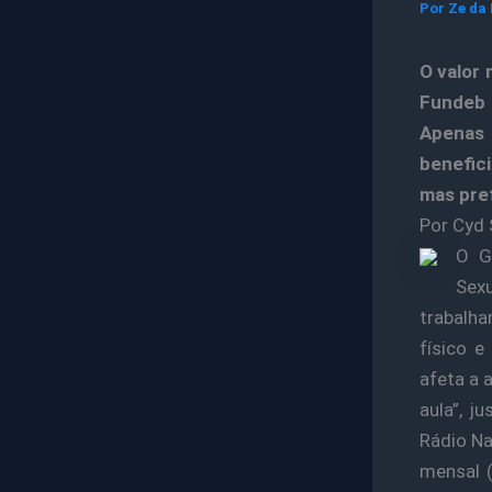
Por
Ze da
O valor 
Fundeb 
Apenas 
benefic
mas pref
Por Cyd 
O G
Sexu
trabalh
físico 
afeta a 
aula”, j
Rádio Na
mensal 