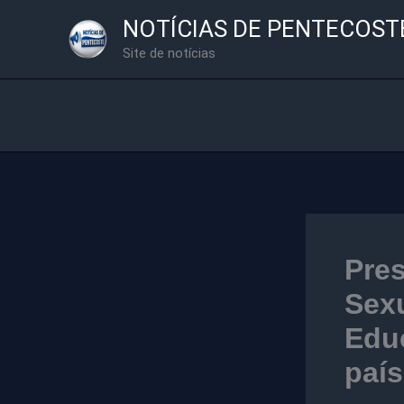
Ir
NOTÍCIAS DE PENTECOST
para
Site de notícias
o
conteúdo
Pres
Sexu
Educ
país