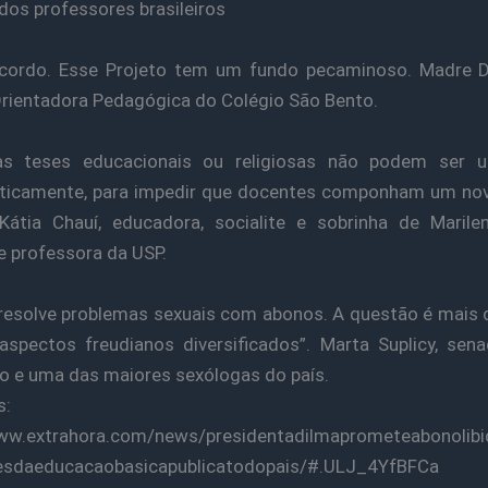
 dos professores brasileiros
cordo. Esse Projeto tem um fundo pecaminoso. Madre D
Orientadora Pedagógica do Colégio São Bento.
as teses educacionais ou religiosas não podem ser uti
eticamente, para impedir que docentes componham um no
 Kátia Chauí, educadora, socialite e sobrinha de Marile
 e professora da USP.
resolve problemas sexuais com abonos. A questão é mais 
aspectos freudianos diversificados”. Marta Suplicy, sen
o e uma das maiores sexólogas do país.
s:
www.extrahora.com/news/presidentadilmaprometeabonolibi
esdaeducacaobasicapublicatodopais/#.ULJ_4YfBFCa