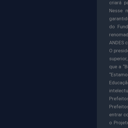
criará 
Nesse m
garanti
do Fund
renomada
ANDES co
O presid
superior
que a “B
“Estamo
Educação
intelectu
Prefeito
Prefeit
entrar c
o Projet