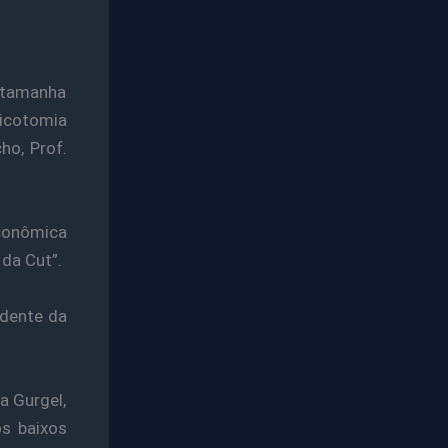
 tamanha
dicotomia
ho, Prof.
conômica
 da Cut”.
idente da
a Gurgel,
os baixos