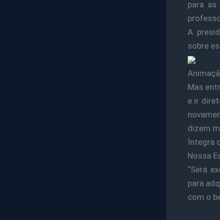
para as
professo
A presi
sobre es
Animaçã
Mas entr
e ir dir
novamen
dizem mu
Íntegra 
Nossa Eq
“Será ex
para adq
com o be