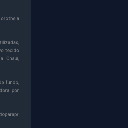
orotheia
lizadas,
vo tecido
na Chauí,
de fundo,
adora por
doparapr