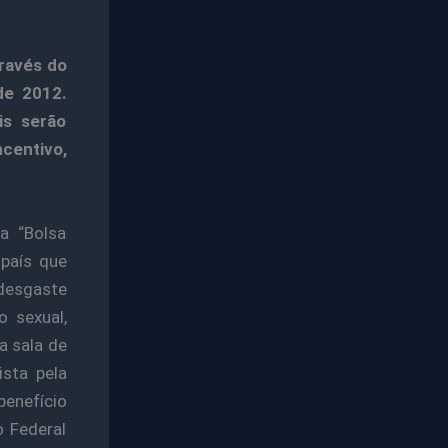
través do
de 2012.
is serão
centivo,
a “Bolsa
 país que
desgaste
 sexual,
a sala de
ista pela
benefício
 Federal