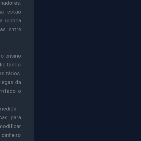
nadores.
já estão
 rubrica
as entre
do ensino
licitando
sitários.
legas da
rritado o
 medida
cas para
modificar
 dinheiro