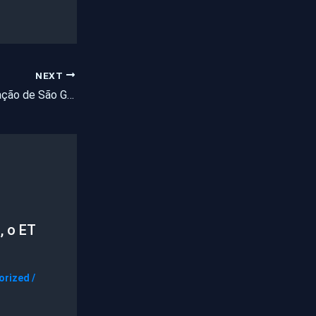
NEXT
Secretária da Educação de São Gonçalo entre as 50 melhores do País
, o ET
orized
/