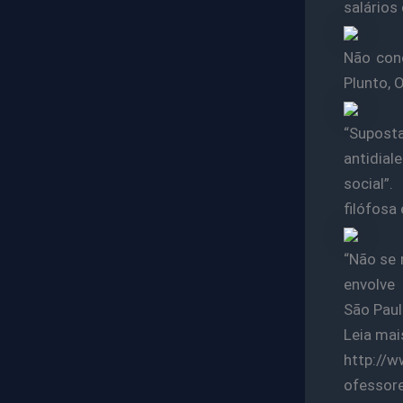
salários
Não con
Plunto, 
“Supost
antidial
social”.
filófosa
“Não se 
envolve 
São Paul
Leia mai
http://
ofessor