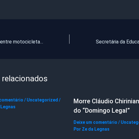
Colisão frontal entre motocicletas deixa três mortos e um ferido em Acopiara
 relacionados
 comentário
/
Uncategorized
/
Morre Cláudio Chirinian
 Legnas
do “Domingo Legal”
Deixe um comentário
/
Uncateg
Por
Ze da Legnas