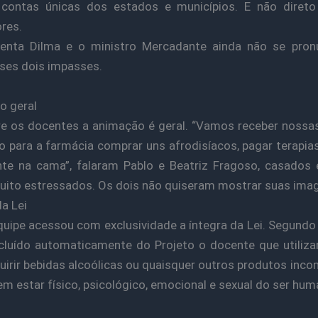
 contas únicas dos estados e municípios. E não direto
res.
denta Dilma e o ministro Mercadante ainda não se pron
ses dois impasses.
o geral
e os docentes a animação é geral. “Vamos receber nossas
eto para a farmácia comprar uns afrodisíacos, pagar terapias
te na cama”, falaram Pablo e Beatriz Fragoso, casados 
ito estressados. Os dois não quiseram mostrar suas ima
da Lei
uipe acessou com exclusividade a íntegra da Lei. Segundo o
cluído automaticamente do Projeto o docente que utiliza
uirir bebidas alcoólicas ou quaisquer outros produtos inco
m estar físico, psicológico, emocional e sexual do ser hum