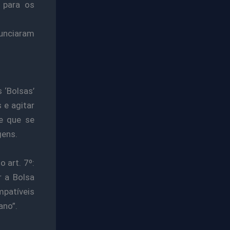
 para os
unciaram
 ‘Bolsas’
 e agitar
e que se
gens.
 art. 7º:
r a Bolsa
mpatíveis
ano”.