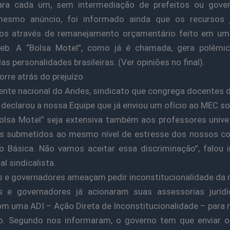
para cada um, sem intermediação de prefeitos ou gover
esmo anúncio, foi informado ainda que os recursos 
dos através de remanejamento orçamentário feito em uma
eb. A “Bolsa Motel”, como já é chamada, gera polêmic
s personalidades brasileiras. (Ver opiniões no final).
rre atrás do prejuízo
ente nacional do Andes, sindicato que congrega docentes 
, declarou a nossa Equipe que já enviou um ofício ao MEC so
olsa Motel” seja extensiva também aos professores univer
s submetidos ao mesmo nível de estresse dos nossos co
 Básica. Não vamos aceitar essa discriminação”, falou i
al sindicalista.
s e governadores ameaçam pedir inconstitucionalidade da
os e governadores já acionaram suas assessorias jurídi
om uma ADI – Ação Direta de Inconstitucionalidade – para 
o. Segundo nos informaram, o governo tem que enviar o