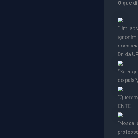
O que di
“Um abs
ignoními
docência
Dr. da U
“Será q
do país?
“Queremo
CNTE.
“Nossa l
professo