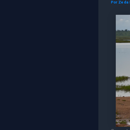
Por
Ze da