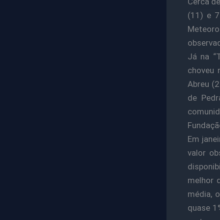
Cerca de
(11) e 
Meteoro
observa
Já na “T
choveu 
Abreu (
de Pedr
comunid
Fundaçã
Em jane
valor o
disponi
melhor 
média, o
quase 1