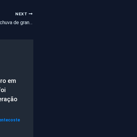
NEXT
Moradores relatam chuva de granizo e vento forte em Iguatu
ro em
oi
eração
entecoste