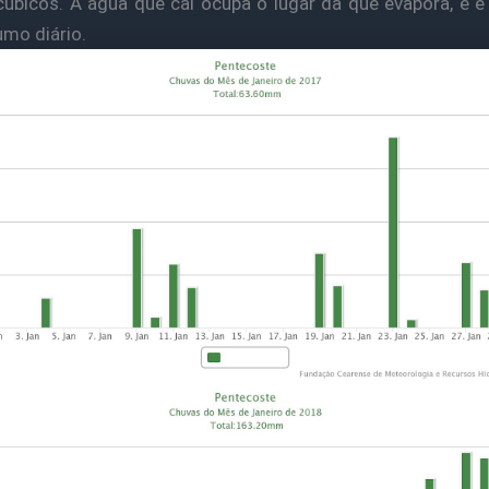
úbicos. A água que cai ocupa o lugar da que evapora, e é 
mo diário.