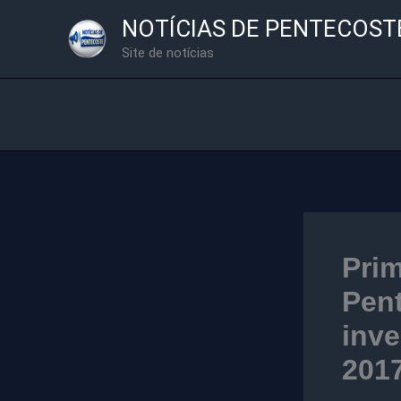
Ir
NOTÍCIAS DE PENTECOST
para
Site de notícias
o
conteúdo
Pri
Pen
inve
201