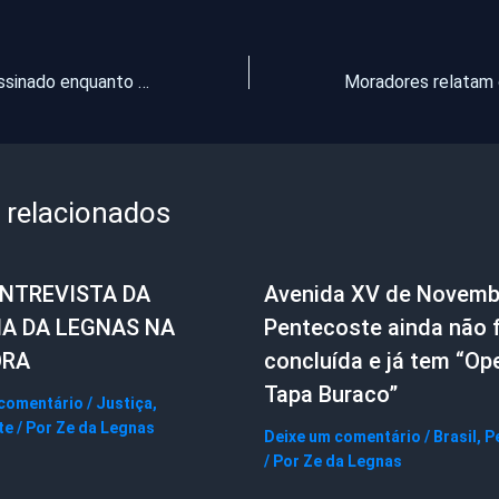
Homem é assassinado enquanto pedia dinheiro em bar na Capital
 relacionados
ENTREVISTA DA
Avenida XV de Novemb
IA DA LEGNAS NA
Pentecoste ainda não f
ORA
concluída e já tem “Op
Tapa Buraco”
 comentário
/
Justiça
,
te
/ Por
Ze da Legnas
Deixe um comentário
/
Brasil
,
P
/ Por
Ze da Legnas