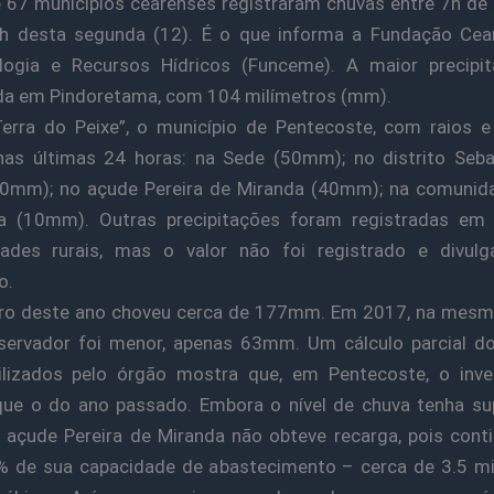
 67 municípios cearenses registraram chuvas entre 7h d
7h desta segunda (12). É o que informa a Fundação Cea
logia e Recursos Hídricos (Funceme). A maior precipit
da em Pindoretama, com 104 milímetros (mm).
erra do Peixe”, o município de Pentecoste, com raios e
nas últimas 24 horas: na Sede (50mm); no distrito Seba
20mm); no açude Pereira de Miranda (40mm); na comunid
a (10mm). Outras precipitações foram registradas em
ades rurais, mas o valor não foi registrado e divulg
o.
iro deste ano choveu cerca de 177mm. Em 2017, na mesma
bservador foi menor, apenas 63mm. Um cálculo parcial d
bilizados pelo órgão mostra que, em Pentecoste, o inve
que o do ano passado. Embora o nível de chuva tenha su
 açude Pereira de Miranda não obteve recarga, pois con
% de sua capacidade de abastecimento – cerca de 3.5 mi