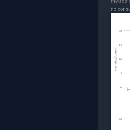
metros c
no consu