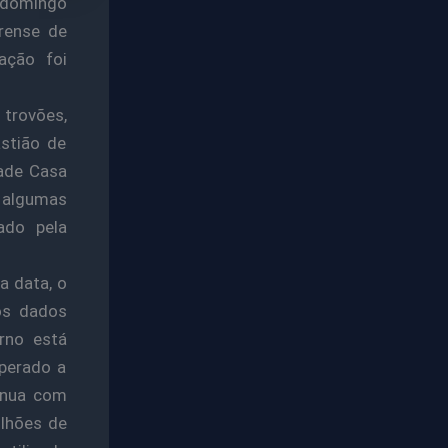
e domingo
rense de
ação foi
 trovões,
stião de
ade Casa
 algumas
ado pela
 data, o
os dados
rno está
perado a
tinua com
lhões de