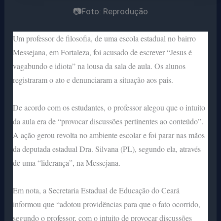
📷Foto: Reprodução
Um professor de filosofia, de uma escola estadual no bairro
Messejana, em Fortaleza, foi acusado de escrever “Jesus é
vagabundo e idiota” na lousa da sala de aula. Os alunos
registraram o ato e denunciaram a situação aos pais.
De acordo com os estudantes, o professor alegou que o intuito
da aula era de “provocar discussões pertinentes ao conteúdo”.
A ação gerou revolta no ambiente escolar e foi parar nas mãos
da deputada estadual Dra. Silvana (PL), segundo ela, através
de uma
“liderança”, na Messejana.
Em nota, a Secretaria Estadual de Educação do Ceará
informou que “adotou providências para que o fato ocorrido,
segundo o professor, com o intuito de provocar discussões