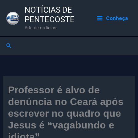
Ir
NOTÍCIAS DE
para
PENTECOSTE
Conheça
o
Site de notícias
conteúdo
Pesquisar
Professor é alvo de
denúncia no Ceará após
escrever no quadro que
Jesus é “vagabundo e
idiota”