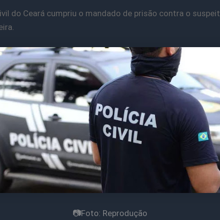
Civil do Ceará cumpriu o mandado de prisão contra o suspei
ira.
📷Foto: Reprodução