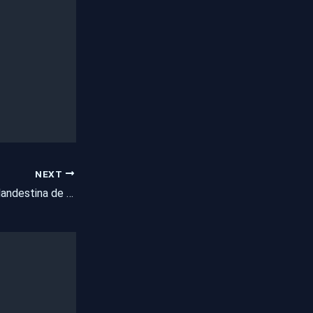
NEXT
PM fecha fábrica clandestina de armas no Ceará