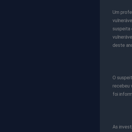
Um profes
vulneráve
suspeita 
vulneráve
deste an
O suspeit
recebeu v
foi infor
As invest