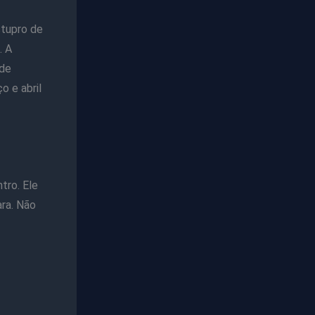
stupro de
. A
 de
o e abril
tro. Ele
ra. Não