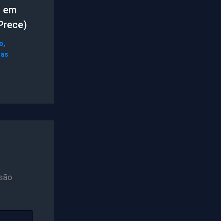
o em
Prece)
o
,
nas
são