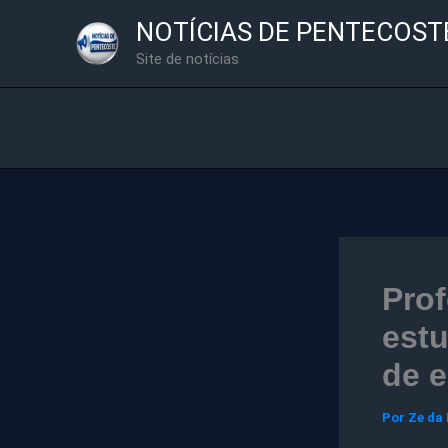
Ir
NOTÍCIAS DE PENTECOST
para
Site de notícias
o
conteúdo
Prof
estu
de e
Por
Ze da