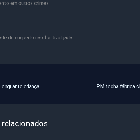
ento em outros crimes.
ade do suspeito não foi divulgada.
Celular explode enquanto criança de 6 anos assistia vídeo no interior do Ceará
 relacionados