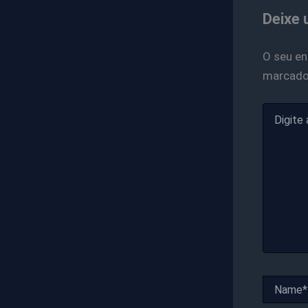
Deixe 
O seu en
marcad
Digite
aqui...
Name*