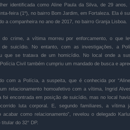
er identificada como Aline Paula da Silva, de 29 anos, 
inta-feira (1º), no bairro Bom Jardim, em Fortaleza. Ela é su
do a companheira no ano de 2017, no bairro Granja Lisboa.
 do crime, a vítima morreu por enforcamento, o que le
 de suicídio. No entanto, com as investigações, a Polí
u que se tratava de um homicídio. No local onde a sus
 Polícia Civil também cumpriu um mandado de busca e apre
o com a Polícia, a suspeita, que é conhecida por “Aline 
um relacionamento homoafetivo com a vítima, Ingrid Alve
la foi encontrada em posição de suicídio, mas no local havia
corrido luta corporal. E, segundo familiares, a vítima 
 acabar como relacionamento”, revelou o delegado Karlu
titular do 32° DP.