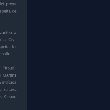
foi presa
speita de
vantou a
cia Civil
peita foi
ensão.
Pitbull”,
s Martins
 indícios
já estava
s Kleber,