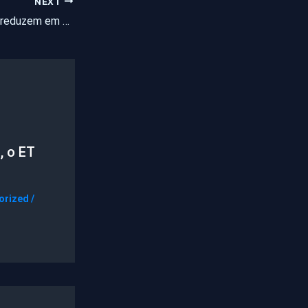
NEXT
Torres de vigilância reduzem em 73 por cento os índices de assassinatos em Fortaleza
, o ET
orized
/