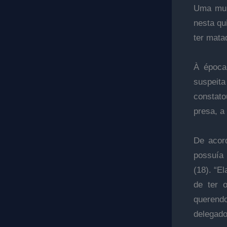
Uma mulh
nesta qu
ter mata
À época
suspeita
constato
presa, a
De acord
possuía 
(18). “E
de ter o
querendo
delegado 