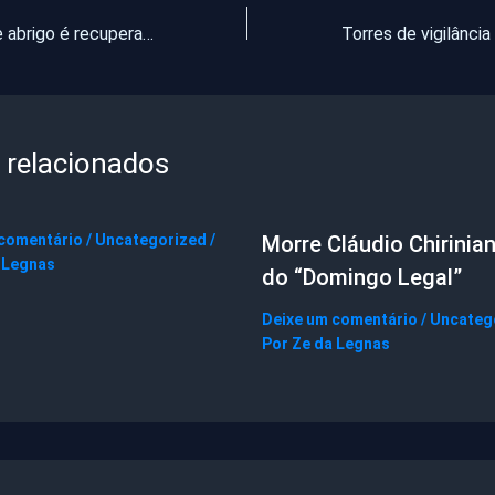
Cão roubado de abrigo é recuperado pela Polícia e suspeito é preso
 relacionados
 comentário
/
Uncategorized
/
Morre Cláudio Chirinian
 Legnas
do “Domingo Legal”
Deixe um comentário
/
Uncateg
Por
Ze da Legnas