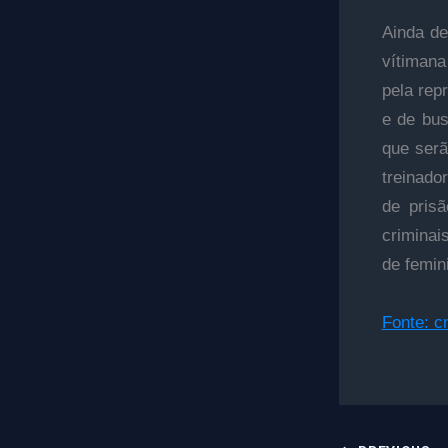
Ainda de
vítimana
pela rep
e de bus
que serã
treinado
de prisã
criminai
de femini
Fonte: 