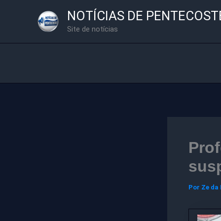
Ir
NOTÍCIAS DE PENTECOST
para
Site de notícias
o
conteúdo
Prof
sus
Por
Ze da