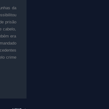
 unhas da
sibilitou
de prisão
e cabelo,
ambém era
o mandado
ecedentes
elo crime