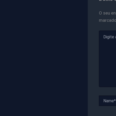
O seu en
marcad
Digite
aqui...
Name*