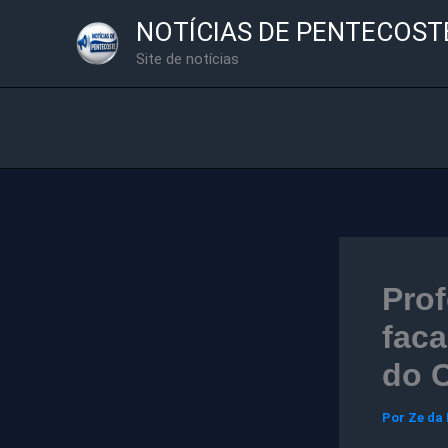
Ir
NOTÍCIAS DE PENTECOST
para
Site de notícias
o
conteúdo
Prof
faca
do 
Por
Ze da