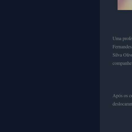
Uma profes
Fernandes,
Silva Oliv
companheir
Após os co
deslocaram