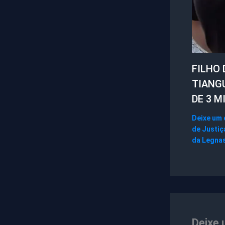
FILHO 
TIANG
DE 3 M
Deixe um
de Justiç
da Legna
Deixe 