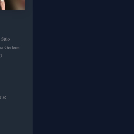
Sítio
ia Gerlene
 O
r se