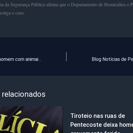
ia da Segurança Pública afirma que o Departamento de Homicídios e P
estiga o caso.
BPMA prende homem com animais em cativeiro, abatido e arma de fogo em Itapajé
 relacionados
Tiroteio nas ruas de
Pentecoste deixa ho