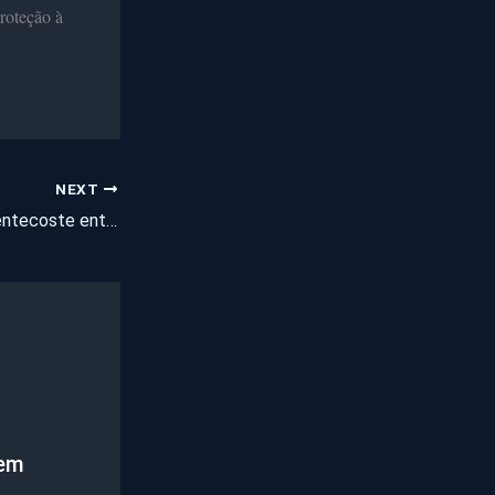
roteção à
NEXT
Blog Notícias de Pentecoste entrevista o empresário Emanuel Gurgel
mem