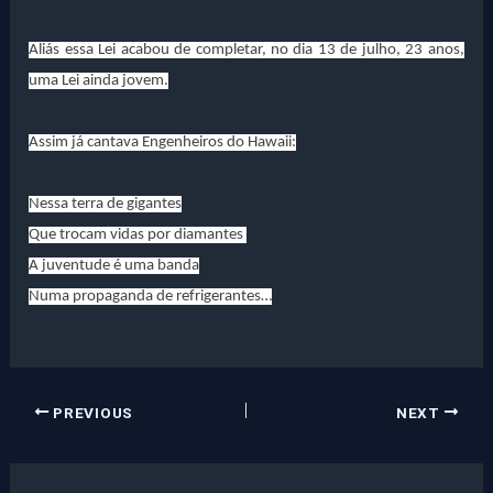
Aliás essa Lei acabou de completar, no dia 13 de julho, 23 anos,
uma Lei ainda jovem.
Assim já cantava Engenheiros do Hawaii:
Nessa terra de gigantes
Que trocam vidas por diamantes
A juventude é uma banda
Numa propaganda de refrigerantes…
PREVIOUS
NEXT