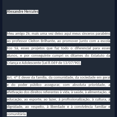
Alexandre Hercules
Meu amigo Zé, mais uma vez deixo aqui meus sinceros parabéns
ao professor Cleiton Brilhante, ao promover junto com a escola
Fco Sá, esses projetos que faz todo o diferencial para esses
alunos, e por conseguinte cumpri os ditames do Estatuto da
Criança e Adolescente (Lei 8.069 de 13/07/90).
Art. 4º É dever da família, da comunidade, da sociedade em geral
e do poder público assegurar, com absoluta prioridade, a
efetivação dos direitos referentes à vida, à saúde, à alimentação, à
educação, ao esporte, ao lazer, à profissionalização, à cultura, à
dignidade, ao respeito, à liberdade e à convivência familiar e
comunitária.