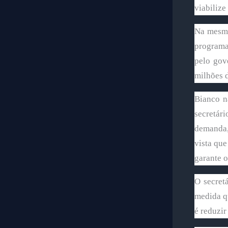
viabilize
Na mesma
programa
pelo gov
milhões 
Bianco n
secretár
demanda, 
vista que
garante 
O secret
medida qu
é reduzir