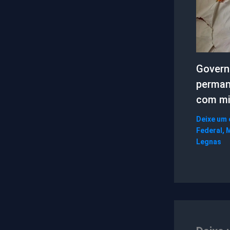
Govern
perman
com mi
Deixe um
Federal
,
M
Legnas