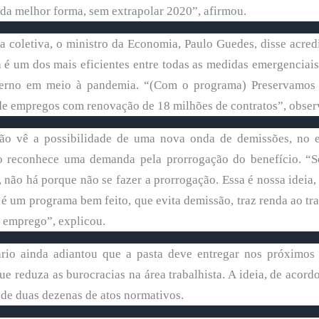
 da melhor forma, sem extrapolar 2020”, afirmou.
 coletiva, o ministro da Economia, Paulo Guedes, disse acredi
 é um dos mais eficientes entre todas as medidas emergenciais
erno em meio à pandemia. “(Com o programa) Preservamos
de empregos com renovação de 18 milhões de contratos”, obse
ão vê a possibilidade de uma nova onda de demissões, no e
io reconhece uma demanda pela prorrogação do benefício. “
não há porque não se fazer a prorrogação. Essa é nossa ideia
 é um programa bem feito, que evita demissão, traz renda ao tr
o emprego”, explicou.
ário ainda adiantou que a pasta deve entregar nos próximos
e reduza as burocracias na área trabalhista. A ideia, de acord
 de duas dezenas de atos normativos.