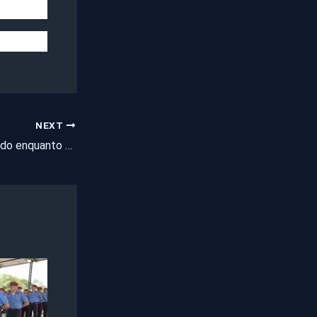
NEXT
Homem é assassinado enquanto assistia ao Clássico-Rei no Bairro Vila União, em Fortaleza