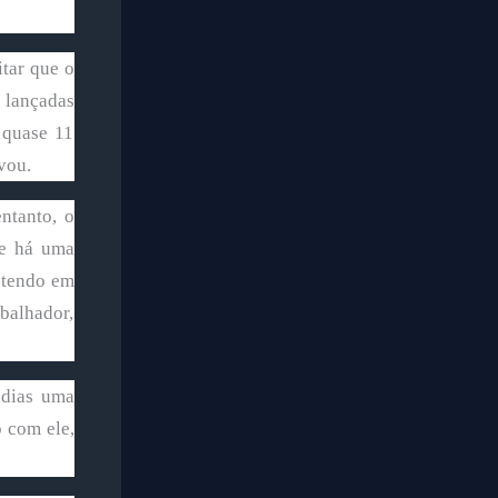
tar que o
 lançadas
 quase 11
rvou.
ntanto, o
Se há uma
, tendo em
abalhador,
 dias uma
o com ele,