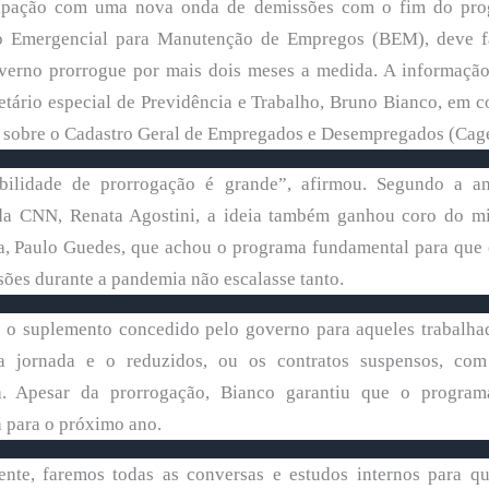
upação com uma nova onda de demissões com o fim do pro
o Emergencial para Manutenção de Empregos (BEM), deve 
verno prorrogue por mais dois meses a medida. A informação
etário especial de Previdência e Trabalho, Bruno Bianco, em c
 sobre o Cadastro Geral de Empregados e Desempregados (Cag
bilidade de prorrogação é grande”, afirmou. Segundo a an
 da CNN, Renata Agostini, a ideia também ganhou coro do mi
, Paulo Guedes, que achou o programa fundamental para que
ões durante a pandemia não escalasse tanto.
o suplemento concedido pelo governo para aqueles trabalha
a jornada e o reduzidos, ou os contratos suspensos, co
. Apesar da prorrogação, Bianco garantiu que o progra
 para o próximo ano.
nte, faremos todas as conversas e estudos internos para qu