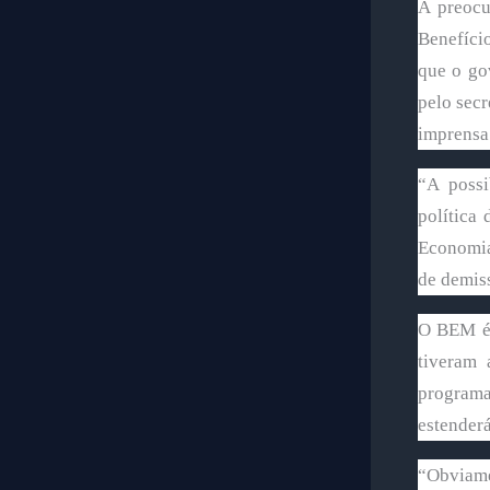
A preoc
Benefíci
que o go
pelo secr
imprensa
“A possi
política
Economia
de demiss
O BEM é 
tiveram 
programa
estenderá
“Obviame