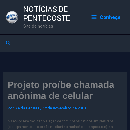
Ir
NOTÍCIAS DE
para
PENTECOSTE
Conheça
o
Site de notícias
conteúdo
Pesquisar
Projeto proíbe chamada
anônima de celular
Por
Ze da Legnas
/
12 de novembro de 2010
A serviço tem facilitado a ação de criminosos detidos em presídios
(principalmente a extorsão mediante simulação de sequestros) e a