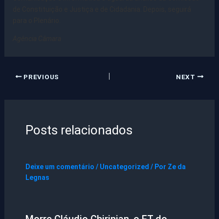
de Constituição e Justiça e de Cidadania. Depois, seguirá
para o Plenário.
Agência Câmara
PREVIOUS
NEXT
Posts relacionados
Deixe um comentário
/
Uncategorized
/ Por
Ze da
Legnas
Morre Cláudio Chirinian, o ET do