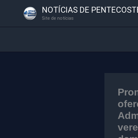
Ir
NOTÍCIAS DE PENTECOST
para
Site de notícias
o
conteúdo
Prom
ofe
Admi
vere