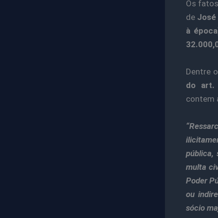
Os fatos
de
José 
à época
32.000,0
Dentre o
do art
contem
“Ressar
ilicitam
pública,
multa ci
Poder Púb
ou indir
sócio maj