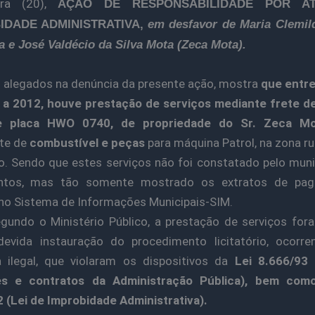
eira (20),
AÇÃO DE RESPONSABILIDADE POR A
IDADE ADMINISTRATIVA,
em desfavor de Maria Clemil
 e José Valdécio da Silva Mota (Zeca Mota).
 alegados na denúncia da presente ação, mostra
que entre
 a 2012, houve prestação de serviços mediante frete de
e placa HWO 0740, de propriedade do Sr. Zeca Mo
rte de
combustível e peças
para máquina Patrol, na zona ru
o. Sendo que estes serviços não foi constatado pelo muni
tos, mas tão somente mostrado os extratos de pa
no Sistema de Informações Municipais-SIM.
gundo o Ministério Público, a prestação de serviços for
evida instauração do procedimento licitatório, ocorr
a ilegal, que violaram os dispositivos da
Lei 8.666/93 
ões e contratos da Administração Pública), bem com
 (Lei de Improbidade Administrativa).