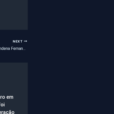
NEXT
Justiça eleitoral condena Fernando Haddad por crime de caixa dois na eleição municipal
ro em
oi
eração