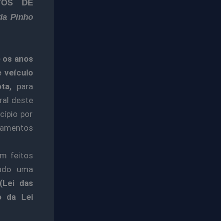
TOS DE
da Pinho
 os anos
 veículo
ta,
para
ral deste
cípio por
gamentos
am feitos
endo uma
(Lei das
o da Lei