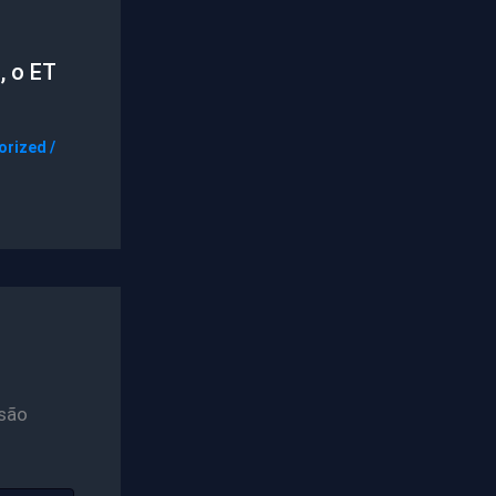
, o ET
orized
/
são