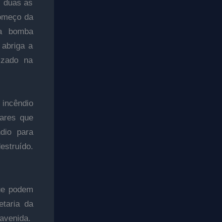
, duas as
começo da
ma bomba
 abriga a
izado na
incêndio
tares que
ndio para
estruído.
que podem
etaria da
avenida.