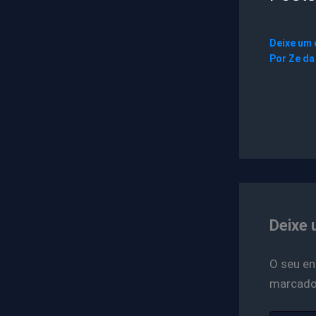
Deixe um
Por
Ze da
Deixe 
O seu en
marcad