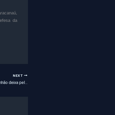
aracanaú,
Defesa da
NEXT
Acidente com caminhão deixa pelo menos três mortos e 20 feridos em Fortaleza