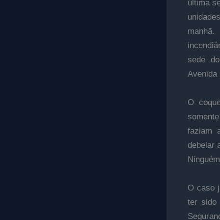
última s
unidades
manhã. 
incendiá
sede do
Avenida 
O coque
somente 
faziam a
debelar 
Ninguém 
O caso j
ter sido
Seguranç