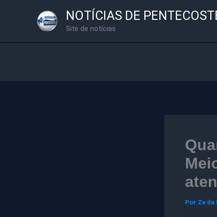
Ir
NOTÍCIAS DE PENTECOST
para
Site de notícias
o
conteúdo
Quar
Mei
aten
Por
Ze da