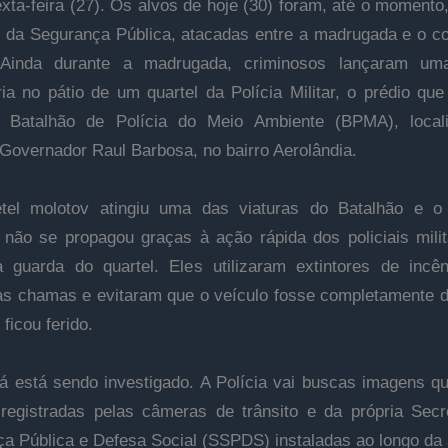
exta-feira (27). Os alvos de hoje (30) foram, até o momento
 da Segurança Pública, atacadas entre a madrugada e o 
Ainda durante a madrugada, criminosos lançaram u
ria no pátio de um quartel da Polícia Militar, o prédio que
 Batalhão de Polícia do Meio Ambiente (BPMA), local
Governador Raul Barbosa, no bairro Aerolândia.
tel molotov atingiu uma das viaturas do Batalhão e o 
não se propagou graças à ação rápida dos policiais mili
 guarda do quartel. Eles utilizaram extintores de incê
as chamas e evitaram que o veículo fosse completamente d
ficou ferido.
á está sendo investigado. A Polícia vai buscas imagens 
 registradas pelas câmeras de trânsito e da própria Secr
a Pública e Defesa Social (SSPDS) instaladas ao longo da 