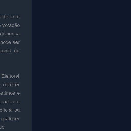
mento com
e votação
a dispensa
 pode ser
través do
Eleitoral
, receber
éstimos e
omeado em
ficial ou
 qualquer
do