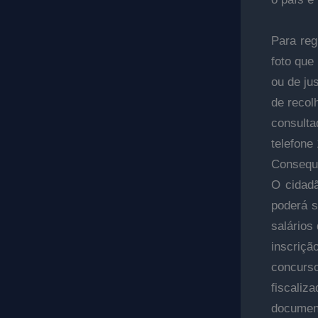
Para reg
foto que
ou de jus
de recol
consulta
telefone 
Consequ
O cidadã
poderá s
salários
inscriçã
concurso
fiscaliz
document