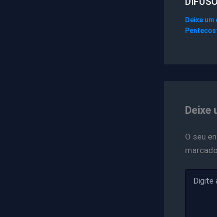
DIFUS
Deixe um
Pentecos
Deixe 
O seu en
marcad
Digite
aqui...