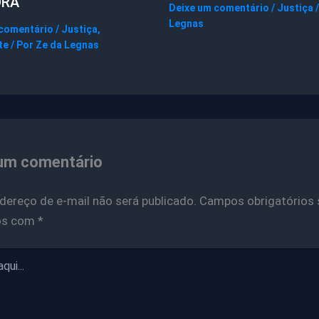
ORA
Deixe um comentário
/
Justiça
/
Legnas
 comentário
/
Justiça
,
te
/ Por
Ze da Legnas
um comentário
dereço de e-mail não será publicado.
Campos obrigatórios 
os com
*