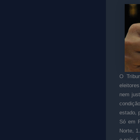
O Tribu
eleitore
nem just
condição
estado, p
Só em Fo
Norte, 1
o país é