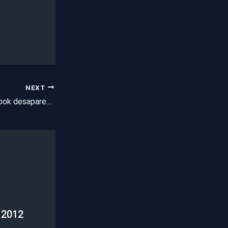
NEXT
Pentecoste: notebook desaparecido é recuperado; um aluno havia furtado o aparelho
 2012