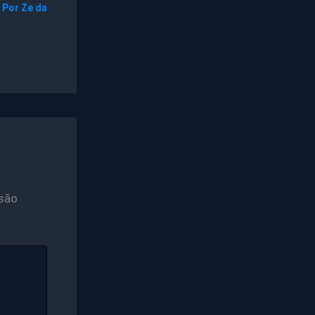
 Por
Ze da
são