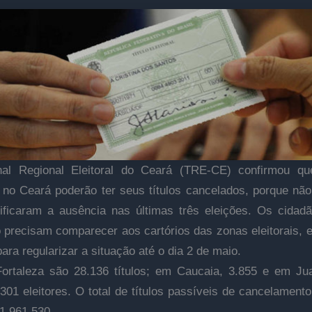
nal Regional Eleitoral do Ceará (TRE-CE) confirmou qu
s no Ceará poderão ter seus títulos cancelados, porque nã
ificaram a ausência nas últimas três eleições. Os cidad
 precisam comparecer aos cartórios das zonas eleitorais, 
ara regularizar a situação até o dia 2 de maio.
rtaleza são 28.136 títulos; em Caucaia, 3.855 e em Ju
.301 eleitores. O total de títulos passíveis de cancelament
 1.961.530.