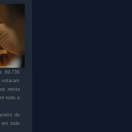
e 69.739
o votaram
ãos nesta
em todo o
azeiro do
o em todo