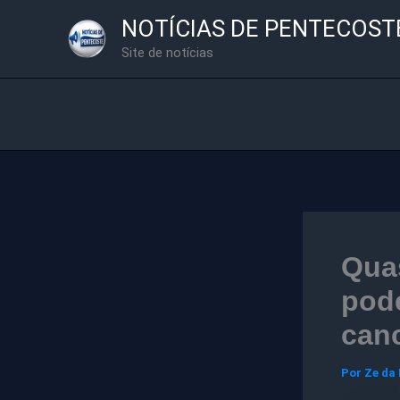
Ir
NOTÍCIAS DE PENTECOST
para
Site de notícias
o
conteúdo
Quas
pode
can
Por
Ze da