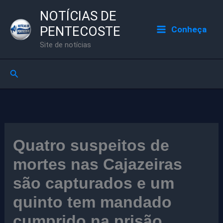
Ir
NOTÍCIAS DE
para
PENTECOSTE
Conheça
o
Site de notícias
conteúdo
Pesquisar
Quatro suspeitos de
mortes nas Cajazeiras
são capturados e um
quinto tem mandado
cumprido na prisão