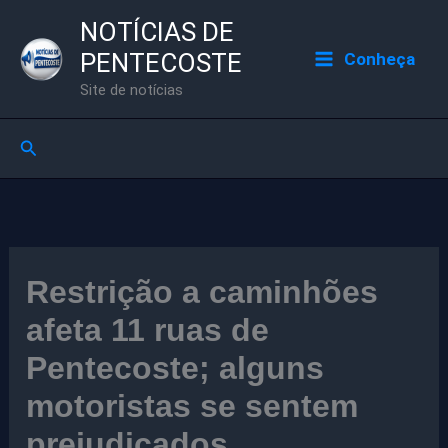
Ir
NOTÍCIAS DE
para
PENTECOSTE
Conheça
o
Site de notícias
conteúdo
Pesquisar
Restrição a caminhões
afeta 11 ruas de
Pentecoste; alguns
motoristas se sentem
prejudicados