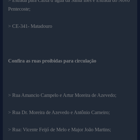
> Estrada para Caixa d´agua da Santa Inês e Estrada do Novo
Pentecoste;
> CE-341- Matadouro
Confira as ruas proibidas para circulação
> Rua Amancio Campelo e Artur Moreira de Azevedo;
> Rua Dr. Moreira de Azevedo e Antônio Carneiro;
> Rua: Vicente Feijó de Melo e Major João Martins;