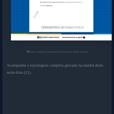
📷Fotos: Prefeitura Municipal de Pentecoste/ Redes Sociais
Acompanhe a reportagem completa gravada na manhã desta
sexta-feira (11).