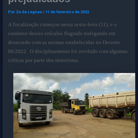
Por
Ze da Legnas
/
11 de fevereiro de 2022
A fiscalização começou nessa sexta-feira (11), e o
condutor desses veículos flagrado trafegando em
desacordo com as normas estabelecidas no Decreto
06/2022. O disciplinamento foi recebido com algumas
críticas por parte dos motoristas.