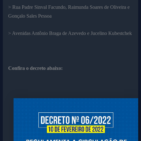
> Rua Padre Sinval Facundo, Raimunda Soares de Oliveira e
Gonçalo Sales Pessoa
> Avenidas Antônio Braga de Azevedo e Jucelino Kubestchek
Confira o decreto abaixo: