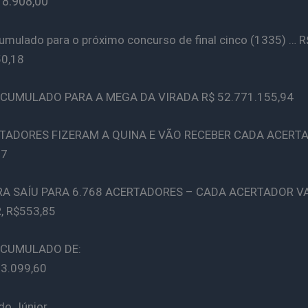
18.908,00
umulado para o próximo concurso de final cinco (1335) … R
50,18
CUMULADO PARA A MEGA DA VIRADA R$ 52.771.155,94
TADORES FIZERAM A QUINA E VÃO RECEBER CADA ACERTA
57
A SAÍU PARA 6.768 ACERTADORES – CADA ACERTADOR VA
, R$553,85
ACUMULADO DE:
73.099,60
do Júnior