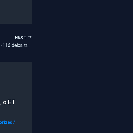
NEXT
Capotamento na BR-116 deixa três jovens em estado grave no Ceará
, o ET
orized
/