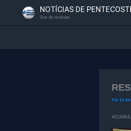
Ir
NOTÍCIAS DE PENTECOST
para
Site de notícias
o
conteúdo
RES
Por
Ze da
ACUMULO