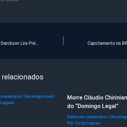
Agora é Oficial: Darckson Lira Pré-Candidato para 2012!
 relacionados
 comentário
/
Uncategorized
/
Morre Cláudio Chirinian
 Legnas
do “Domingo Legal”
Deixe um comentário
/
Uncateg
Por
Ze da Legnas