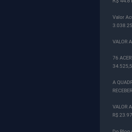
R$ 44.8
Valor Ac
3.038.2
VALOR A
76 ACER
34.525,
A QUADR
RECEBER
VALOR 
R$ 23.9
Do Blog 