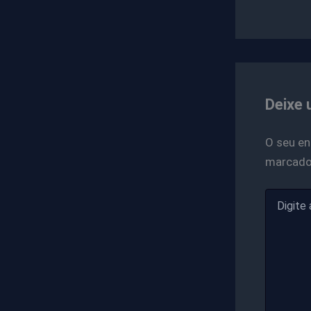
Deixe 
O seu en
marcad
Digite
aqui...