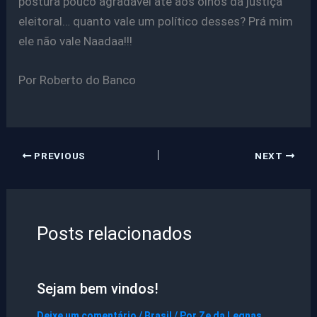
postura pouco agradável até aos olhos da justiça
eleitoral… quanto vale um político desses? Prá mim
ele não vale Naadaa!!!
Por Roberto do Banco
PREVIOUS
NEXT
Posts relacionados
Sejam bem vindos!
Deixe um comentário
/
Brasil
/ Por
Ze da Legnas