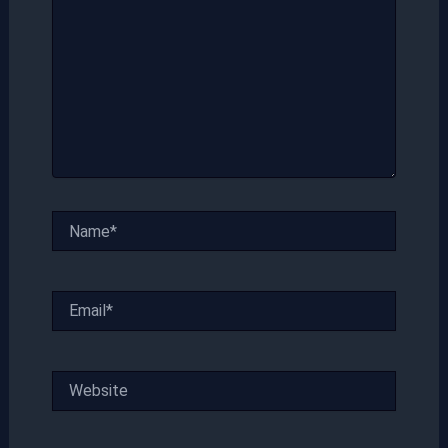
Name*
Email*
Website