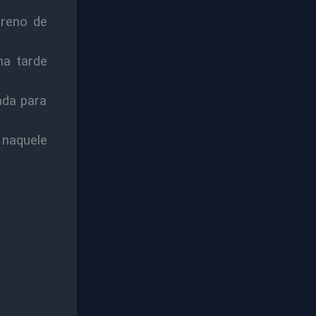
rreno de
na tarde
ada para
 naquele