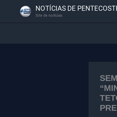
Ir
NOTÍCIAS DE PENTECOST
para
Site de notícias
o
conteúdo
SEM
“MI
TET
PRE