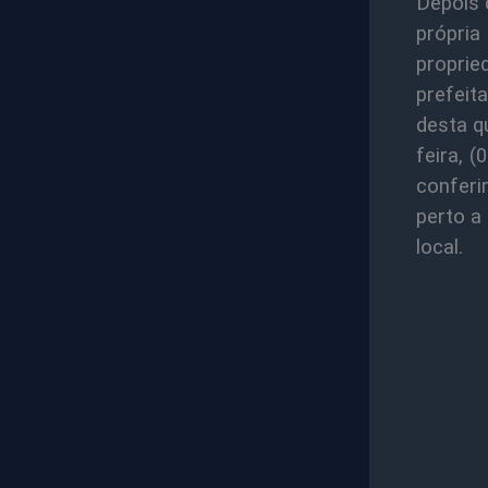
Depois 
própria
proprie
prefeit
desta q
feira, 
conferi
perto a
local.