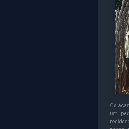
Os acam
um ped
residenc