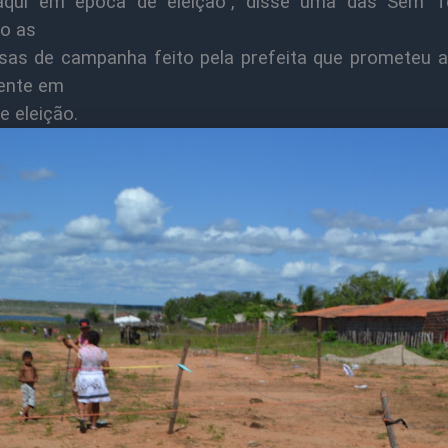
aqui em época de eleição”, disse uma das Sem T
do as
as de campanha feito pela prefeita que prometeu 
ente em
e eleição.