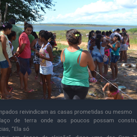
pados reivindicam as casas prometidas ou mesmo
aço de terra onde aos poucos possam constru
ias, “Ela só