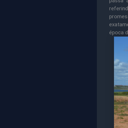
passa 
referin
promess
exatam
época d