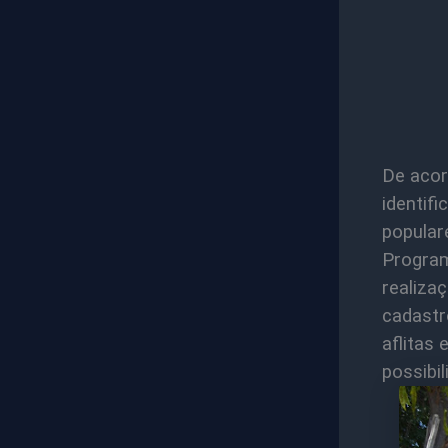
De acor
identif
popular
Progra
realiza
cadastr
aflitas 
possibil