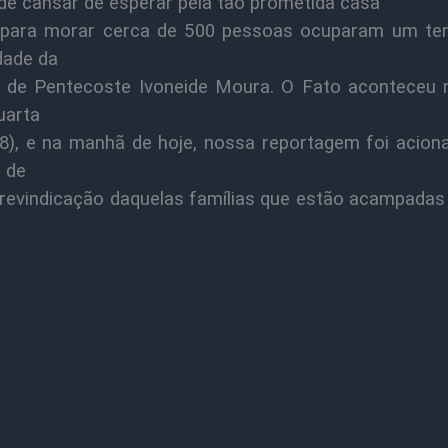
de cansar de esperar pela tão prometida casa
 para morar cerca de 500 pessoas ocuparam um te
dade da
a de Pentecoste Ivoneide Moura. O Fato aconteceu 
uarta
(08), e na manhã de hoje, nossa reportagem foi acion
r de
 revindicação daquelas famílias que estão acampadas