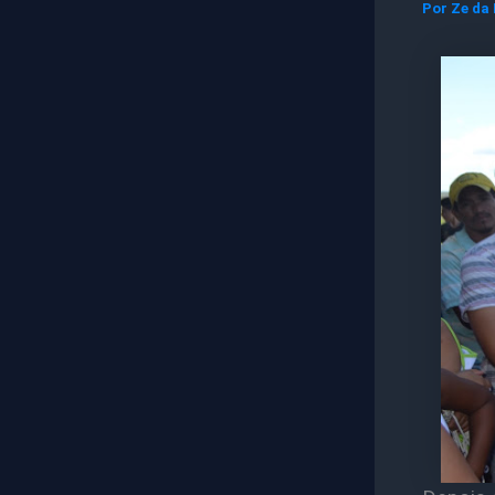
Por
Ze da