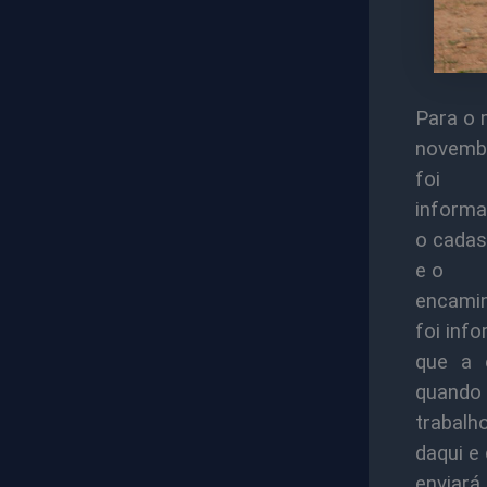
Para o m
novembr
foi
informa
o cadas
e o
encamin
foi inf
que a 
quando 
trabalh
daqui e
enviará