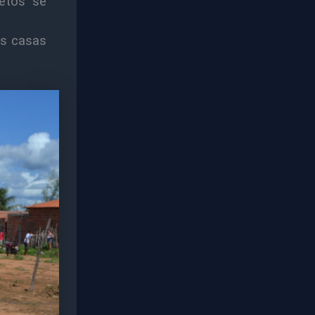
etos se
as casas