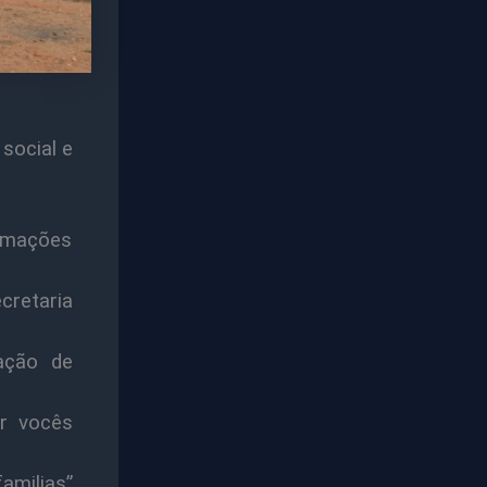
social e
ormações
cretaria
ação de
ar vocês
amilias”