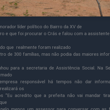
orador líder político do Bairro da XV de
o e que foi procurar o Crás e falou com a assistente 
do que realmente foram realizado
tro de 300 famílias, mas não podia das maiores inf
hou para a secretaria de Assistência Social. Na Se
ormado
empresa responsável há tempos não dar inform
realizará os
os “Eu acredito que a prefeita não vai mandar tir
 que
 pelo menos um assessor para conversar com as f