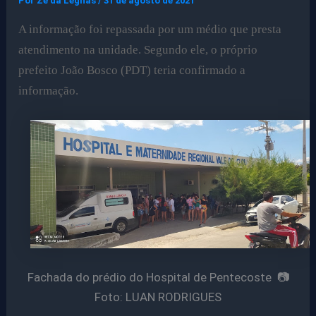
Por
Ze da Legnas
/
31 de agosto de 2021
A informação foi repassada por um médio que presta
atendimento na unidade.
Segundo ele, o próprio
prefeito João Bosco (PDT) teria confirmado a
informação.
Fachada do prédio do Hospital de Pentecoste 📷
Foto: LUAN RODRIGUES