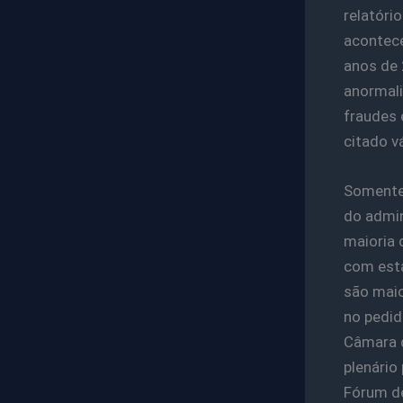
relatóri
acontece
anos de 
anormali
fraudes e
citado v
Somente 
do admin
maioria 
com esta
são maio
no pedid
Câmara d
plenário
Fórum de