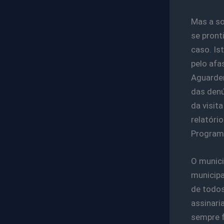
Mas a so
se pront
caso. Is
pelo afa
Aguarde
das denú
da visit
relatóri
Programa
O munici
municipa
de todos
assinari
sempre f