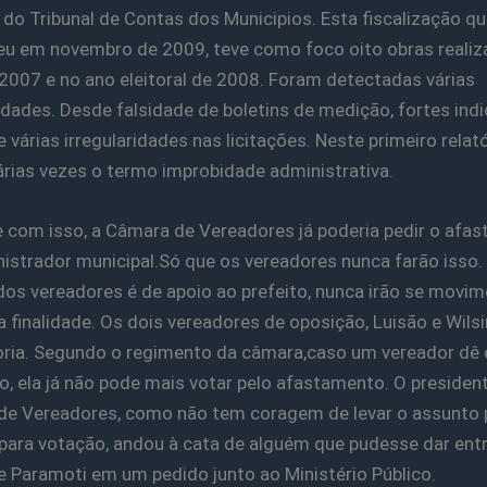
o do Tribunal de Contas dos Municipios. Esta fiscalização qu
u em novembro de 2009, teve como foco oito obras realiz
2007 e no ano eleitoral de 2008. Foram detectadas várias
dades. Desde falsidade de boletins de medição, fortes indi
 várias irregularidades nas licitações. Neste primeiro relató
árias vezes o termo improbidade administrativa.
com isso, a Câmara de Vereadores já poderia pedir o afa
istrador municipal.Só que os vereadores nunca farão isso
dos vereadores é de apoio ao prefeito, nunca irão se movim
 finalidade. Os dois vereadores de oposição, Luisão e Wilsi
ria. Segundo o regimento da câmara,caso um vereador dê 
o, ela já não pode mais votar pelo afastamento. O presiden
e Vereadores, como não tem coragem de levar o assunto 
 para votação, andou à cata de alguém que pudesse dar ent
 Paramoti em um pedido junto ao Ministério Público.