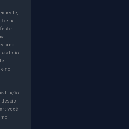
iamente,
ntre no
ifeste
ial.
resumo
relatório
te
 e no
nistração
o desejo
r : você
como