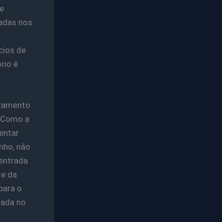
e
adas nos
cios de
rio é
stamento
. Como a
entar
nho, não
entrada
te da
para o
rada no