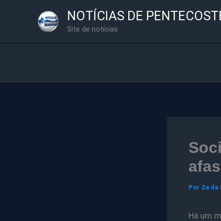
Ir
NOTÍCIAS DE PENTECOST
para
Site de notícias
o
conteúdo
Soc
afas
Por
Ze da
Há um mê