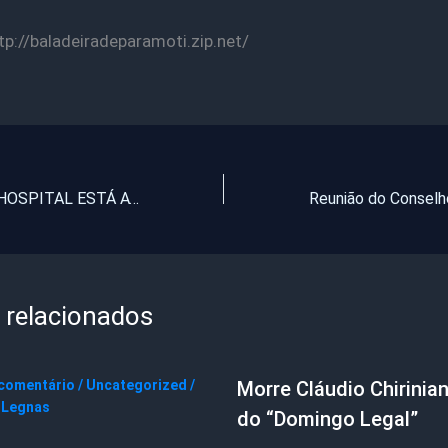
tp://baladeiradeparamoti.zip.net/
REFORMA DO HOSPITAL ESTÁ AVANÇANDO, APESAR DO ATRASO DE UM ANO E TRES MESES
 relacionados
 comentário
/
Uncategorized
/
Morre Cláudio Chirinian
 Legnas
do “Domingo Legal”