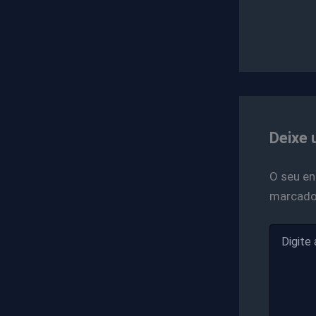
Deixe 
O seu en
marcad
Digite
aqui...