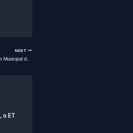
NEXT
Reunião do Conselho Municipal de Segurança Pública de Pentecoste
, o ET