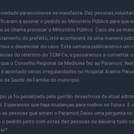
ciedade paramotiense se manifesta. Dez pessoas,voluntar
ificaram a assinar o pedido ao Ministério Público para que e
to se chama provocar o Ministério Público. Caso ele se man
stamento do prefeito, isto acontecerá de uma maneira judic
mos o desenrolar do caso. Esta semana publicaremos um 
ncias do relatório do TCM-Ce, e passaremos a comentar o 
a que o Conselho Regional de Medicina fez ao Paramoti. Nes
o é apontado várias irregularidades no Hospital Aramis Paiva
 da Saúde da Familia do municipio.
pio já foi penalizado pela gestão desastrosa da atual admi
l. Esperamos que haja mudanças para melhor no futuro. É 
 as pessoas que amam o Paramoti.Deixo uma pergunta no a
a o pedido junto com estas dez pessoas ou deixaria tudo 
oi?